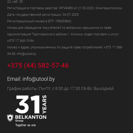
22, каб. 50
Регистрация в торговом реестре: №749485 от 21.05.2025. Мингорисполком.
Дата государственной регистрации: 04.07.2005
Регистрационный номер в ЕГР: 190635842
Номер для обращения покупателей по вопросам нарушения их прав:
Администрация Партизанского района г. Минска, отдел торговли и услуг:
+375 17 360-10-94
Номер и адрес уполномоченных по защите прав потребителей: +375 17 388-
59-59, info@utool.by
+375 (44) 582-57-46
Email:
info@utool.by
График работы: Пн-Пт: с 8:30 до 17:30 Сб-Вс: Выходной