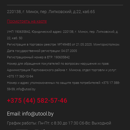
220138, г. Минск, пер. Липковский, д.22, каб.65
Посмотреть на карте
УНП 190635842, Юридический адрес: 220138, г. Минск, пер. Липковский, д.
22, каб. 50
Регистрация в торговом реестре: №749485 от 21.05.2025. Мингорисполком.
Дата государственной регистрации: 04.07.2005
Регистрационный номер в ЕГР: 190635842
Номер для обращения покупателей по вопросам нарушения их прав:
Администрация Партизанского района г. Минска, отдел торговли и услуг:
+375 17 360-10-94
Номер и адрес уполномоченных по защите прав потребителей: +375 17 388-
59-59, info@utool.by
+375 (44) 582-57-46
Email:
info@utool.by
График работы: Пн-Пт: с 8:30 до 17:30 Сб-Вс: Выходной