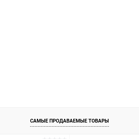
Длина (мм)
Длина (м
25
41
32
19
35
25
16
13
Фасовка (шт)
Фасовка 
1000
1000
САМЫЕ ПРОДАВАЕМЫЕ ТОВАРЫ