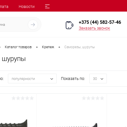
лата
Новости
+375 (44) 582-57-46
Заказать звонок
•
•
•
Каталог товаров
Крепеж
Саморезы, шурупы
 шурупы
о:
Показать по:
популярности
30