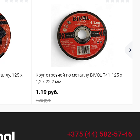
аллу, 125 x
Круг отрезной по металлу BIVOL T41-125 x
К
1,2 x 22,2 мм
с
1.19 руб.
3
1.32 руб.
+375 (44) 582-57-46