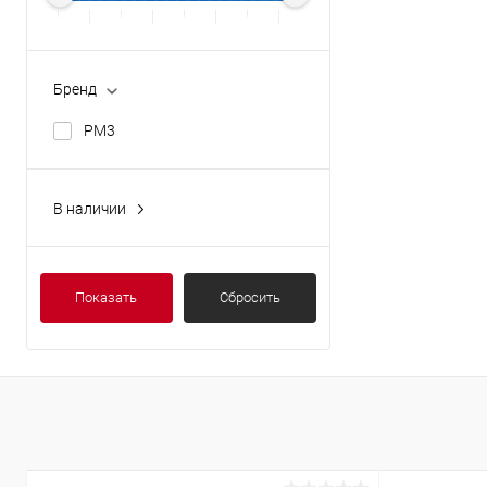
Длина (мм)
64
Бренд
PM3
Фасовка (шт)
250
В наличии
Да
Показать
Сбросить