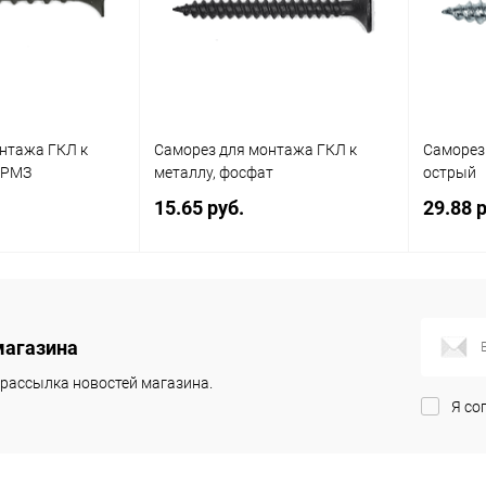
нтажа ГКЛ к
Саморез для монтажа ГКЛ к
Саморез 
, РМЗ
металлу, фосфат
острый
15.65 руб.
29.88 р
корзину
В корзину
магазина
К сравнению
Купить в 1
К сравнению
Купит
клик
клик
рассылка новостей магазина.
Я со
В наличии
В избранное
В наличии
В изб
Диаметр (мм)
Диаметр 
4.2
4.8
3.5
4.2