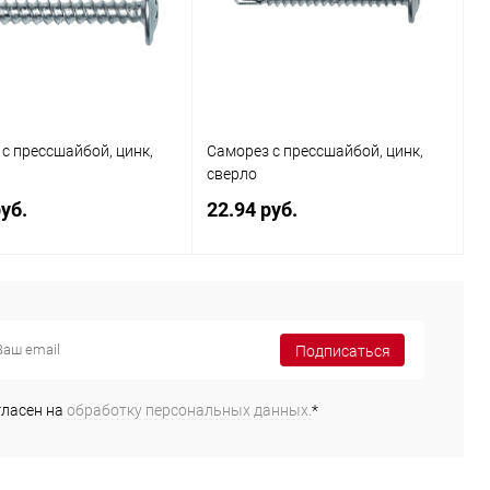
с прессшайбой, цинк,
Саморез с прессшайбой, цинк,
сверло
уб.
22.94 руб.
В корзину
В корзину
Подписаться
ь в 1
К сравнению
Купить в 1
К сравнению
клик
гласен на
обработку персональных данных.
*
ранное
В наличии
В избранное
В наличии
(мм)
Диаметр (мм)
4.2