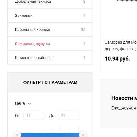
Дюбельная техника
3
Заклепки
1
Кабельный крепеж
35
Саморез для мо
Саморезы, шурупы
4
дереву, фосфат
Шпильки резьбовые
1
10.94 руб.
ФИЛЬТР ПО ПАРАМЕТРАМ
В 
Новости 
Купить в 1
Цена
клик
Ежедневная 
От
До
В избранное
Диаметр (мм)
3.9
3.5