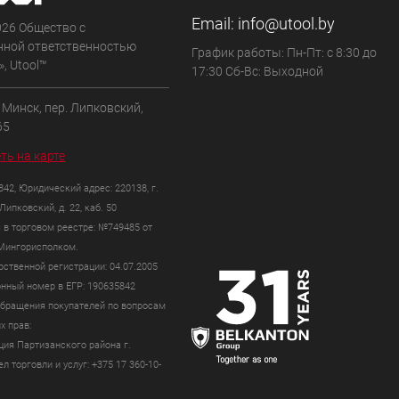
Email:
info@utool.by
026 Общество с
нной ответственностью
График работы: Пн-Пт: с 8:30 до
, Utool™
17:30 Сб-Вс: Выходной
. Минск, пер. Липковский,
65
ть на карте
42, Юридический адрес: 220138, г.
Липковский, д. 22, каб. 50
 в торговом реестре: №749485 от
 Мингорисполком.
рственной регистрации: 04.07.2005
нный номер в ЕГР: 190635842
бращения покупателей по вопросам
х прав:
ия Партизанского района г.
л торговли и услуг: +375 17 360-10-