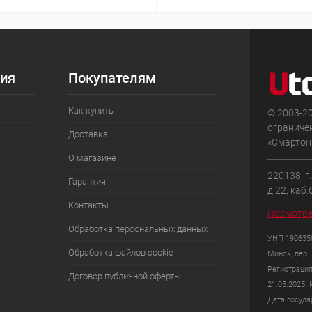
ия
Покупателям
Как купить
© 2003-2
ограниче
Доставка
«Смартон»
О магазине
220138, г
Гарантия
д.22, каб.
Контакты
Посмотре
Обработка персональных данных
УНП 1906358
Обработка файлов cookie
Минск, пер. 
Регистрация
Договор публичной оферты
21.05.2025.
Дата госуда