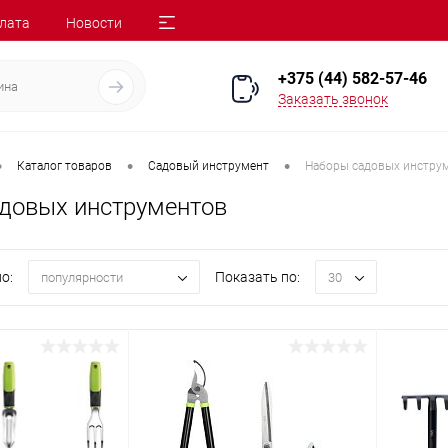
лата
Новости
+375 (44) 582-57-46
Заказать звонок
•
•
•
Каталог товаров
Садовый инструмент
Наборы садовых инстру
довых инструментов
о:
Показать по:
популярности
30