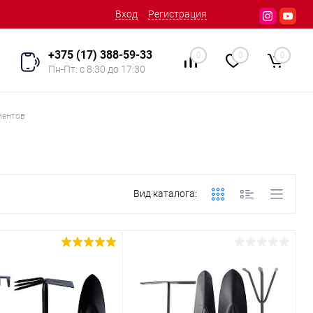
Вход
Регистрация
+375 (17) 388-59-33
0
0
0
Пн-Пт: с 8:30 до 17:30
ментов
Вид каталога: