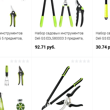
 инструментов
Набор садовых инструментов
Набор с
5 5 предметов,
Deli GS EDL580003 3 предмета,
Deli GS 
2 шт., грабли,
кусторез, сучкорез, секатор
лопата, 
92.71 руб.
30.74 р
корзину
В корзину
К сравнению
Купить в 1
К сравнению
Купит
клик
клик
В наличии
В избранное
В наличии
В изб