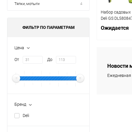
Тяпки, мотыги
4
Набор садовых
Deli GS DL580847
Ожидается
ФИЛЬТР ПО ПАРАМЕТРАМ
Цена
Запр
От
До
Новости 
Купить в 1
клик
Ежедневная 
В избранное
Бренд
Deli