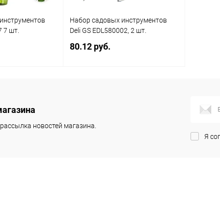
 инструментов
Набор садовых инструментов
 7 шт.
Deli GS EDL580002, 2 шт.
80.12 руб.
осить цену
Подписаться
магазина
К сравнению
Купить в 1
К сравнению
клик
рассылка новостей магазина.
Я со
Под заказ
В избранное
Недоступно