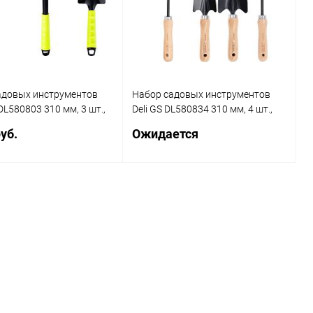
адовых инструментов
Набор садовых инструментов
EDL580803 310 мм, 3 шт.,
Deli GS DL580834 310 мм, 4 шт.,
мотыга, грабли
деревянная рукоятка
уб.
Ожидается
В корзину
Запросить цену
ь в 1
К сравнению
Купить в 1
К сравнению
клик
ранное
В наличии
В избранное
Под заказ