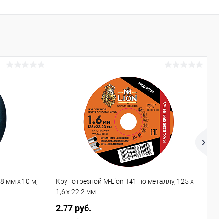
8 мм x 10 м,
Круг отрезной M-Lion T41 по металлу, 125 x
К
1,6 x 22.2 мм
1
2.77 руб.
1