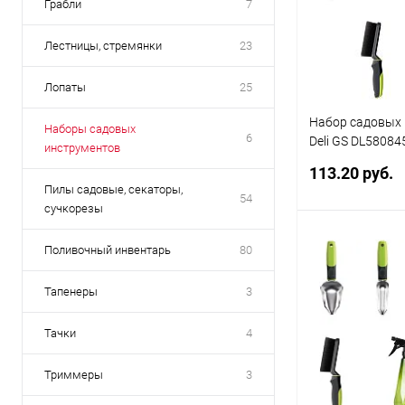
Грабли
7
Лестницы, стремянки
23
Лопаты
25
Набор садовых
Наборы садовых
6
Deli GS DL58084
инструментов
секатор, лопата 
113.20 руб.
щетка
Пилы садовые, секаторы,
54
сучкорезы
В 
Поливочный инвентарь
80
Тапенеры
3
Купить в 1
клик
Тачки
4
В избранное
Триммеры
3