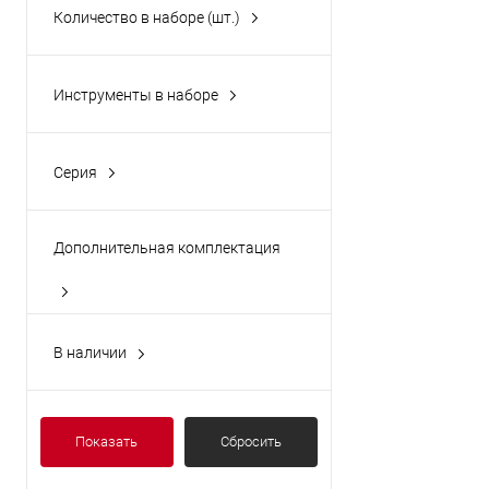
Количество в наборе (шт.)
Инструменты в наборе
грабли
кусторез
Серия
лопата
Garden Series (Deli)
секатор
Дополнительная комплектация
сучкорез
Показать ещё 1
опрыскиватель-
пульверизатор
В наличии
стяжка для подвязки
Да
растений
щетка
Показать
Сбросить