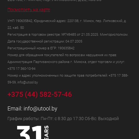
Посмотреть на карте
УНП 190635842, Юридический адрес: 220138, г. Минск, пер. Липковский, д.
22, каб. 50
Регистрация в торговом реестре: №749485 от 21.05.2025. Мингорисполком.
Дата государственной регистрации: 04.07.2005
Регистрационный номер в ЕГР: 190635842
Номер для обращения покупателей по вопросам нарушения их прав:
Администрация Партизанского района г. Минска, отдел торговли и услуг:
+375 17 360-10-94
Номер и адрес уполномоченных по защите прав потребителей: +375 17 388-
59-59, info@utool.by
+375 (44) 582-57-46
Email:
info@utool.by
График работы: Пн-Пт: с 8:30 до 17:30 Сб-Вс: Выходной