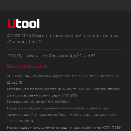
© 2003-2026 Общество с ограниченной ответственностью
«Смартон», Utool™
220138, г. Минск, пер. Липковский, д.22, каб.65
Посмотреть на карте
УНП 190635842, Юридический адрес: 220138, г. Минск, пер. Липковский, д.
22, каб. 50
Регистрация в торговом реестре: №749485 от 21.05.2025. Мингорисполком.
Дата государственной регистрации: 04.07.2005
Регистрационный номер в ЕГР: 190635842
Номер для обращения покупателей по вопросам нарушения их прав:
Администрация Партизанского района г. Минска, отдел торговли и услуг:
+375 17 360-10-94
Номер и адрес уполномоченных по защите прав потребителей: +375 17 388-