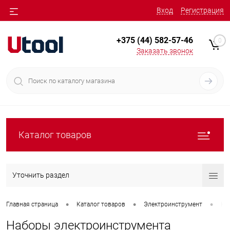
Вход
Регистрация
+375 (44) 582-57-46
0
Заказать звонок
Каталог товаров
Уточнить раздел
•
•
•
Главная страница
Каталог товаров
Электроинструмент
На
Наборы электроинструмента