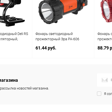
одиодный Deli RS
Фонарь светодиодный
Фонарь 
уляторный,
прожекторный Эра PA-606
прожект
аккумуляторный, 5 Вт
аккумуля
61.44 руб.
88.79 р
корзину
В корзину
магазина
К сравнению
Купить в 1
К сравнению
Купит
клик
клик
рассылка новостей магазина.
Я со
В наличии
В избранное
Под заказ
В изб