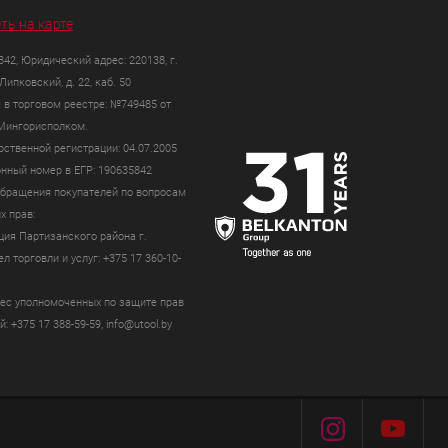
ть на карте
42, Юридический адрес: 220138, г.
Липковский, д. 22, каб. 50
 в торговом реестре: №749485 от
 Мингорисполком.
рственной регистрации: 04.07.2005
нный номер в ЕГР: 190635842
бращения покупателей по вопросам
х прав:
ия Партизанского района г.
л торговли и услуг: +375 17 360-10-
ес уполномоченных по защите прав
: +375 17 388-59-59, info@utool.by