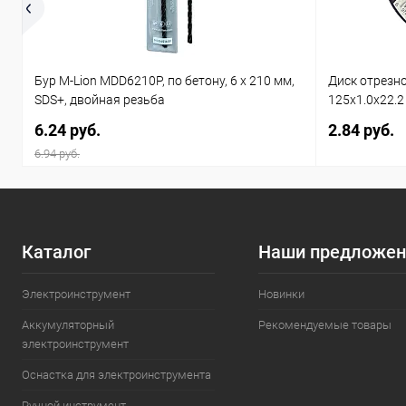
Бур M-Lion MDD6210P, по бетону, 6 х 210 мм,
Диск отрезн
SDS+, двойная резьба
125x1.0x22.2
6.24 руб.
2.84 руб.
6.94 руб.
Каталог
Наши предложен
Электроинструмент
Новинки
Аккумуляторный
Рекомендуемые товары
электроинструмент
Оснастка для электроинструмента
Ручной инструмент