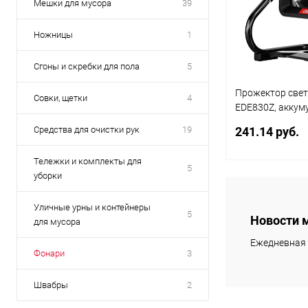
Мешки для мусора
39
Ножницы
1
Сгоны и скребки для пола
5
Прожектор свет
Совки, щетки
4
EDE830Z, аккум
черный
Средства для очистки рук
19
241.14 руб.
Тележки и комплекты для
5
уборки
В 
Уличные урны и контейнеры
5
Новости 
для мусора
Купить в 1
клик
Ежедневная 
Фонари
3
В избранное
Швабры
2