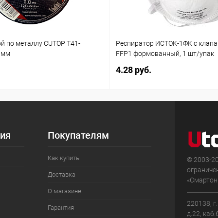
ой по металлу CUTOP T41-
Респиратор ИСТОК-1ФК с клап
 мм
FFP1 формованный, 1 шт/упак
4.28 руб.
ия
Покупателям
Как купить
© 2003-2
ограниче
Доставка
«Смартон»
О магазине
220138, г
Гарантия
д.22, каб.