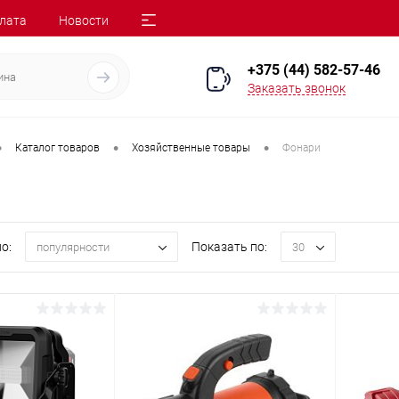
лата
Новости
+375 (44) 582-57-46
Заказать звонок
•
•
•
Каталог товаров
Хозяйственные товары
Фонари
о:
Показать по:
популярности
30