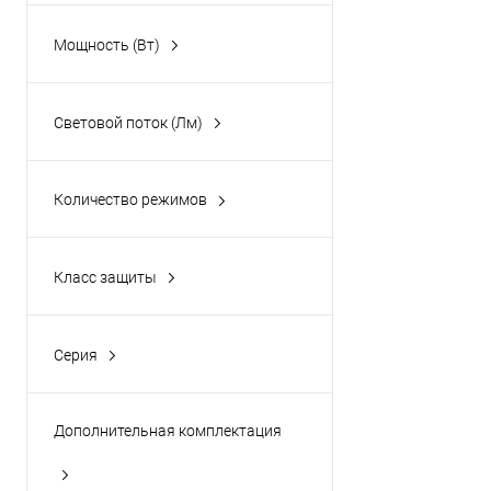
Мощность (Вт)
Световой поток (Лм)
Количество режимов
3 режима
4 режима
Класс защиты
6 режимов
IP40
IP65
Серия
Red Series (Deli)
Дополнительная комплектация
USB-кабель