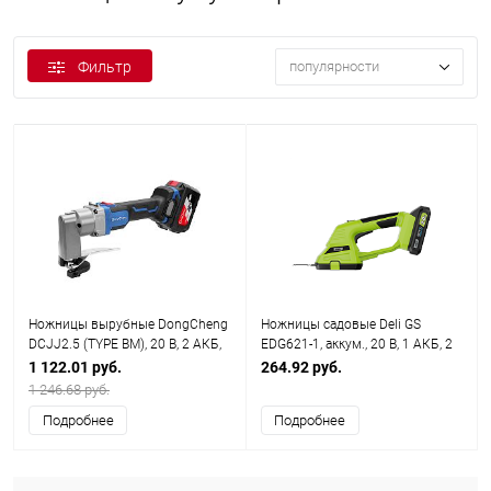
Фильтр
популярности
Ножницы вырубные DongCheng
Ножницы садовые Deli GS
DCJJ2.5 (TYPE BM), 20 В, 2 АКБ,
EDG621-1, аккум., 20 В, 1 АКБ, 2
4 Ач, З/У 2 А
Ач, 1200 об/мин
1 122.01 руб.
264.92 руб.
1 246.68 руб.
Подробнее
Подробнее