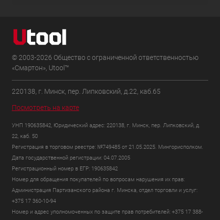
© 2003-2026 Общество с ограниченной ответственностью
«Смартон», Utool™
220138, г. Минск, пер. Липковский, д.22, каб.65
Посмотреть на карте
УНП 190635842, Юридический адрес: 220138, г. Минск, пер. Липковский, д.
22, каб. 50
Регистрация в торговом реестре: №749485 от 21.05.2025. Мингорисполком.
Дата государственной регистрации: 04.07.2005
Регистрационный номер в ЕГР: 190635842
Номер для обращения покупателей по вопросам нарушения их прав:
Администрация Партизанского района г. Минска, отдел торговли и услуг:
+375 17 360-10-94
Номер и адрес уполномоченных по защите прав потребителей: +375 17 388-