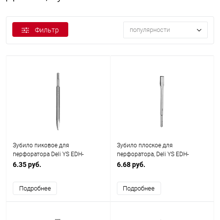
Фильтр
популярности
Зубило пиковое для
Зубило плоское для
перфоратора Deli YS EDH-
перфоратора, Deli YS EDH-
YJZ014-E1, 14 x 250 мм, SDS-
YBZ20250-E1, 14 x 250 x 20 мм,
6.35 руб.
6.68 руб.
PLUS
SDS-PLUS
Подробнее
Подробнее