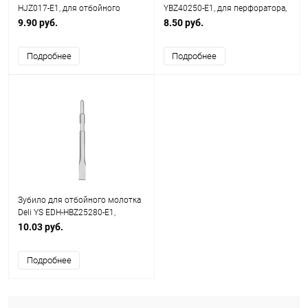
HJZ017-E1, для отбойного
YBZ40250-E1, для перфоратора,
молотка, 17 x 280 мм, HEX
14 x 250 x 40 мм, SDS-PLUS
9.90 руб.
8.50 руб.
Подробнее
Подробнее
Зубило для отбойного молотка
Deli YS EDH-HBZ25280-E1,
плоское, 17 x 280 x 25 мм, HEX
10.03 руб.
Подробнее