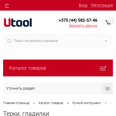
Вход
Регистрация
+375 (44) 582-57-46
0
Заказать звонок
Каталог товаров
Уточнить раздел
•
•
•
Главная страница
Каталог товаров
Ручной инструмент
Шту
Терки, гладилки