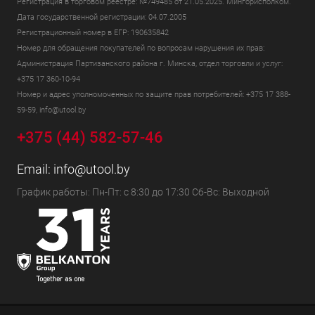
Регистрация в торговом реестре: №749485 от 21.05.2025. Мингорисполком.
Дата государственной регистрации: 04.07.2005
Регистрационный номер в ЕГР: 190635842
Номер для обращения покупателей по вопросам нарушения их прав:
Администрация Партизанского района г. Минска, отдел торговли и услуг:
+375 17 360-10-94
Номер и адрес уполномоченных по защите прав потребителей: +375 17 388-
59-59, info@utool.by
+375 (44) 582-57-46
Email:
info@utool.by
График работы: Пн-Пт: с 8:30 до 17:30 Сб-Вс: Выходной