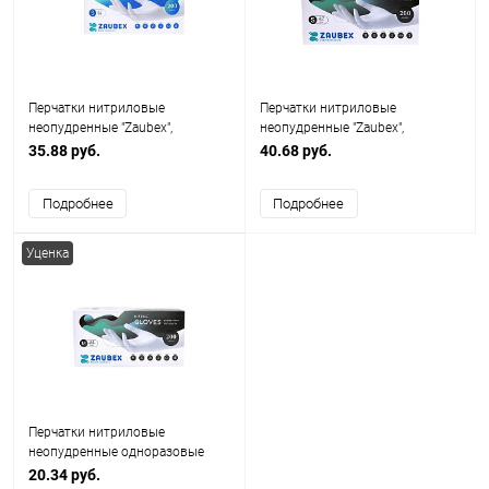
Перчатки нитриловые
Перчатки нитриловые
неопудренные "Zaubex",
неопудренные "Zaubex",
одноразовые, голубой
одноразовые
35.88 руб.
40.68 руб.
Подробнее
Подробнее
Уценка
Перчатки нитриловые
неопудренные одноразовые
"Zaubex", размер M, 200 шт./
20.34 руб.