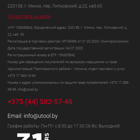
220138, г. Минск, пер. Липковский, д.22, каб.65
Посмотреть на карте
УНП 190635842, Юридический адрес: 220138, г. Минск, пер. Липковский, д.
22, каб. 50
Регистрация в торговом реестре: №749485 от 21.05.2025. Мингорисполком.
Дата государственной регистрации: 04.07.2005
Регистрационный номер в ЕГР: 190635842
Номер для обращения покупателей по вопросам нарушения их прав:
Администрация Партизанского района г. Минска, отдел торговли и услуг:
+375 17 360-10-94
Номер и адрес уполномоченных по защите прав потребителей: +375 17 388-
59-59, info@utool.by
+375 (44) 582-57-46
Email:
info@utool.by
График работы: Пн-Пт: с 8:30 до 17:30 Сб-Вс: Выходной