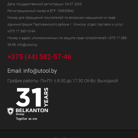
Дата государственной регистрации: 04.07.2005
Регистрационный номер в ЕГР: 190635842
Номер для обращения покупателей по вопросам нарушения их прав:
Администрация Партизанского района г. Минска, отдел торговли и услуг:
+375 17 360-10-94
Номер и адрес уполномоченных по защите прав потребителей: +375 17 388-
59-59, info@utool.by
+375 (44) 582-57-46
Email:
info@utool.by
График работы: Пн-Пт: с 8:30 до 17:30 Сб-Вс: Выходной