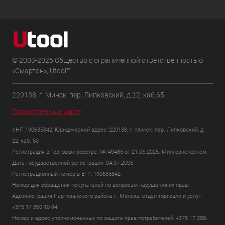
© 2003-2026 Общество с ограниченной ответственностью
«Смартон», Utool™
220138, г. Минск, пер. Липковский, д.22, каб.65
Посмотреть на карте
УНП 190635842, Юридический адрес: 220138, г. Минск, пер. Липковский, д.
22, каб. 50
Регистрация в торговом реестре: №749485 от 21.05.2025. Мингорисполком.
Дата государственной регистрации: 04.07.2005
Регистрационный номер в ЕГР: 190635842
Номер для обращения покупателей по вопросам нарушения их прав:
Администрация Партизанского района г. Минска, отдел торговли и услуг:
+375 17 360-10-94
Номер и адрес уполномоченных по защите прав потребителей: +375 17 388-