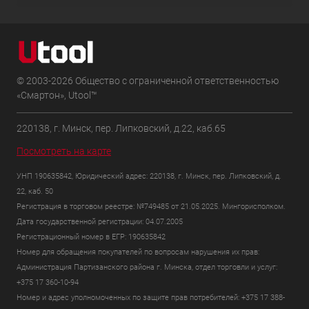
© 2003-2026 Общество с ограниченной ответственностью
«Смартон», Utool™
220138, г. Минск, пер. Липковский, д.22, каб.65
Посмотреть на карте
УНП 190635842, Юридический адрес: 220138, г. Минск, пер. Липковский, д.
22, каб. 50
Регистрация в торговом реестре: №749485 от 21.05.2025. Мингорисполком.
Дата государственной регистрации: 04.07.2005
Регистрационный номер в ЕГР: 190635842
Номер для обращения покупателей по вопросам нарушения их прав:
Администрация Партизанского района г. Минска, отдел торговли и услуг:
+375 17 360-10-94
Номер и адрес уполномоченных по защите прав потребителей: +375 17 388-