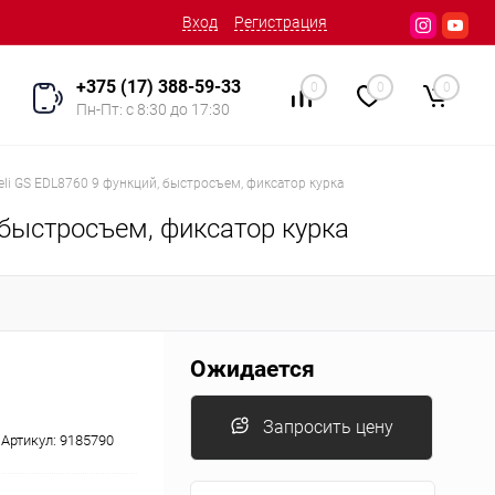
Вход
Регистрация
+375 (17) 388-59-33
0
0
0
Пн-Пт: с 8:30 до 17:30
li GS EDL8760 9 функций, быстросъем, фиксатор курка
 быстросъем, фиксатор курка
Ожидается
Запросить цену
Артикул:
9185790