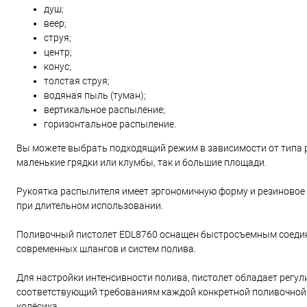
душ;
веер;
струя;
центр;
конус;
толстая струя;
водяная пыль (туман);
вертикальное распыление;
горизонтальное распыление.
Вы можете выбрать подходящий режим в зависимости от типа р
маленькие грядки или клумбы, так и большие площади.
Рукоятка распылителя имеет эргономичную форму и резиновое п
при длительном использовании.
Поливочный пистолет EDL8760 оснащен быстросъемным соедин
современных шлангов и систем полива.
Для настройки интенсивности полива, пистолет обладает регу
соответствующий требованиям каждой конкретной поливочной
колёсика.