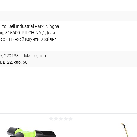
 Ltd, Deli Industrial Park, Ninghai
ng, 315600, P.R.CHINA / Дели
арк, Нинхай Каунти, Жейянг,
й
, 220138, г. Минск, пер.
. 22, каб. 50