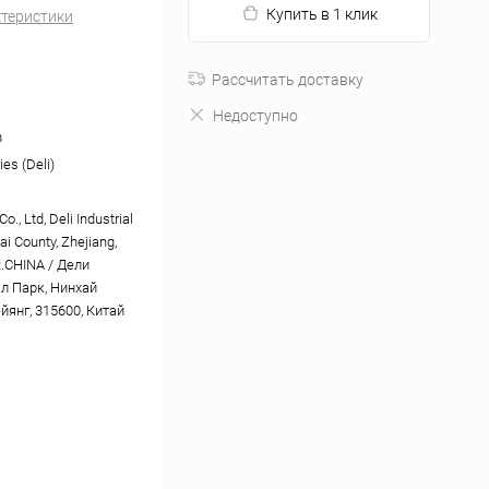
Купить в 1 клик
ктеристики
Рассчитать доставку
Недоступно
в
es (Deli)
o., Ltd, Deli Industrial
ai County, Zhejiang,
R.CHINA / Дели
л Парк, Нинхай
йянг, 315600, Китай