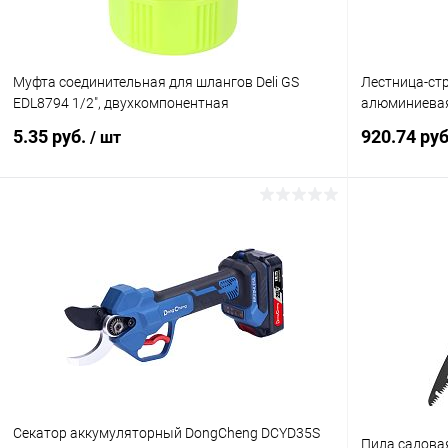
Муфта соединительная для шлангов Deli GS
Лестница-ст
EDL8794 1/2", двухкомпонентная
алюминиевая
5.35 руб.
920.74 ру
/ шт
В корзину
Купить в 1 клик
К сравнению
Купить в 1
В избранное
В наличии
В избранн
Секатор аккумуляторный DongCheng DCYD35S
Пила садовая