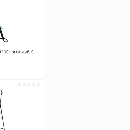
1105 помповый, 5 л,
ину
К сравнению
В наличии