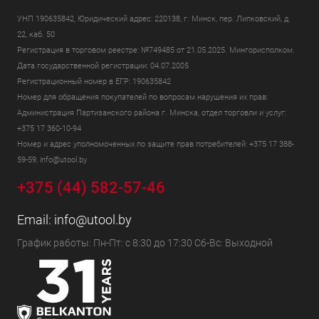
УНП 190635842, Юридический адрес: 220138, г. Минск, пер. Липковский, д.
22, каб. 50
Регистрация в торговом реестре: №749485 от 21.05.2025. Мингорисполком.
Дата государственной регистрации: 04.07.2005
Регистрационный номер в ЕГР: 190635842
Номер для обращения покупателей по вопросам нарушения их прав:
Администрация Партизанского района г. Минска, отдел торговли и услуг:
+375 17 360-10-94
Номер и адрес уполномоченных по защите прав потребителей: +375 17 388-
59-59, info@utool.by
+375 (44) 582-57-46
Email:
info@utool.by
График работы: Пн-Пт: с 8:30 до 17:30 Сб-Вс: Выходной