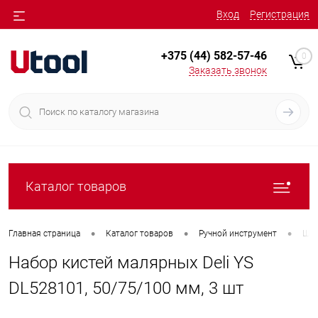
Вход
Регистрация
+375 (44) 582-57-46
0
Заказать звонок
Каталог товаров
•
•
•
Главная страница
Каталог товаров
Ручной инструмент
Шту
Набор кистей малярных Deli YS
DL528101, 50/75/100 мм, 3 шт