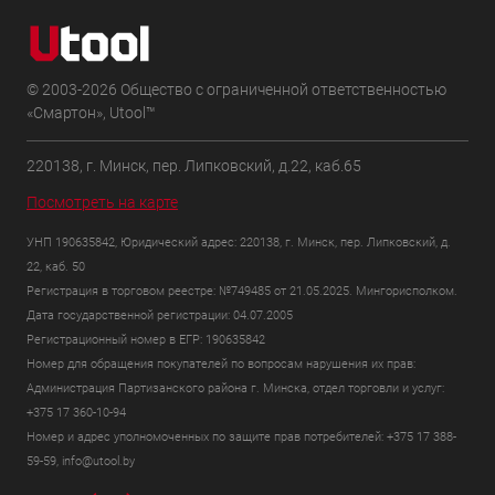
© 2003-2026 Общество с ограниченной ответственностью
«Смартон», Utool™
220138, г. Минск, пер. Липковский, д.22, каб.65
Посмотреть на карте
УНП 190635842, Юридический адрес: 220138, г. Минск, пер. Липковский, д.
22, каб. 50
Регистрация в торговом реестре: №749485 от 21.05.2025. Мингорисполком.
Дата государственной регистрации: 04.07.2005
Регистрационный номер в ЕГР: 190635842
Номер для обращения покупателей по вопросам нарушения их прав:
Администрация Партизанского района г. Минска, отдел торговли и услуг:
+375 17 360-10-94
Номер и адрес уполномоченных по защите прав потребителей: +375 17 388-
59-59, info@utool.by