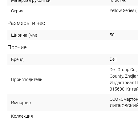
пластик
Материал рукоятки
Yellow Series (D
Серия
Размеры и вес
50
Ширина (мм)
Прочие
Deli
Бренд
Deli Group Co.,
County, Zhejia
Производитель
Индастриал П
315600, Кита
ООО «Смартон»
Импортер
ЛИПКОВСКИЙ, д
Коллекция