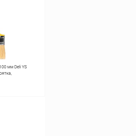
ину
К сравнению
В наличии
00 мм Deli YS
оятка,
ину
К сравнению
Ожидается