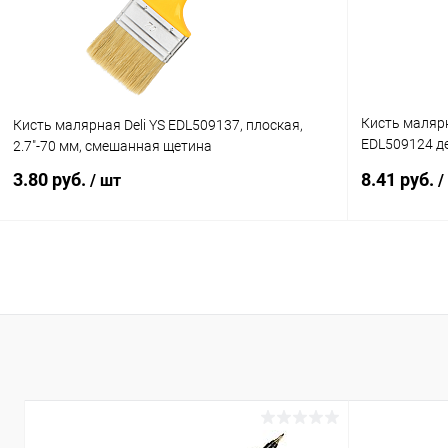
Кисть малярн
Кисть малярная Deli YS EDL509137, плоская,
EDL509124 д
2.7"-70 мм, смешанная щетина
щетина
3.80 руб.
8.41 руб.
/ шт
/
В корзину
Купить в 1 клик
К сравнению
Купить в 1
В избранное
Ожидается
В избранн