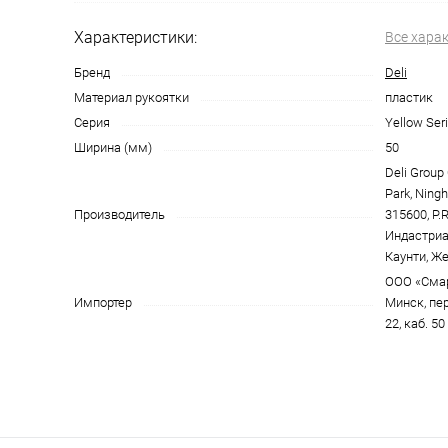
Характеристики:
Все хара
Бренд
Deli
Материал рукоятки
пластик
Серия
Yellow Seri
Ширина (мм)
50
Deli Group C
Park, Ningh
Производитель
315600, P.
Индастриа
Каунти, Же
ООО «Смарт
Импортер
Минск, пе
22, каб. 50