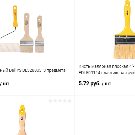
В корзину
В корз
 клик
К сравнению
Купить в 1 клик
ое
В наличии
В избранное
Кисть малярная плоская 4"-1
ый Deli YS DL528003, 3 предмета
EDL509114 пластиковая рук
искусственная щетина
5.72 руб.
/ шт
/ шт
В корзину
В корз
 клик
К сравнению
Купить в 1 клик
ое
В наличии
В избранное