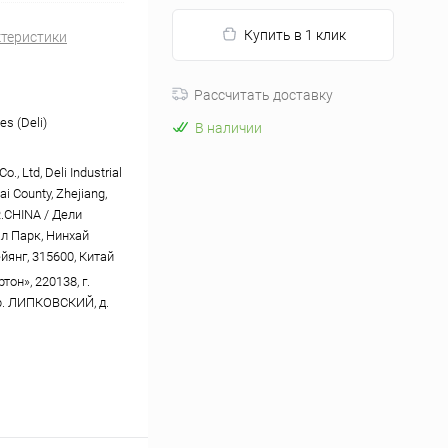
Купить в 1 клик
ктеристики
Рассчитать доставку
es (Deli)
В наличии
o., Ltd, Deli Industrial
ai County, Zhejiang,
R.CHINA / Дели
л Парк, Нинхай
йянг, 315600, Китай
он», 220138, г.
р. ЛИПКОВСКИЙ, д.