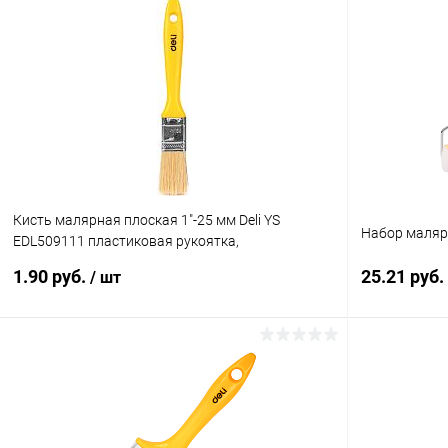
В корзину
Купить в 1 клик
К сравнению
Купить в 1
В избранное
В наличии
В избранн
Кисть малярная плоская 1"-25 мм Deli YS
Набор малярн
EDL509111 пластиковая рукоятка,
искусственная щетина
1.90 руб.
25.21 руб.
/ шт
В корзину
Купить в 1 клик
К сравнению
Купить в 1
В избранное
В наличии
В избранн