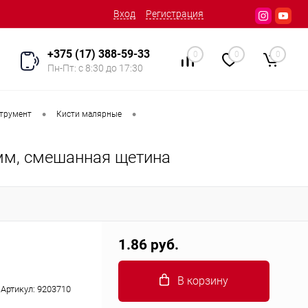
Вход
Регистрация
+375 (17) 388-59-33
0
0
0
Пн-Пт: с 8:30 до 17:30
•
•
трумент
Кисти малярные
 мм, смешанная щетина
1.86 руб.
В корзину
Артикул:
9203710