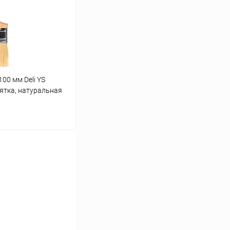
В наличии
00 мм Deli YS
ятка, натуральная
ину
К сравнению
В наличии