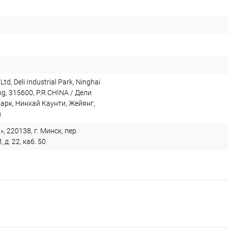
 Ltd, Deli Industrial Park, Ninghai
ng, 315600, P.R.CHINA / Дели
арк, Нинхай Каунти, Жейянг,
й
, 220138, г. Минск, пер.
. 22, каб. 50