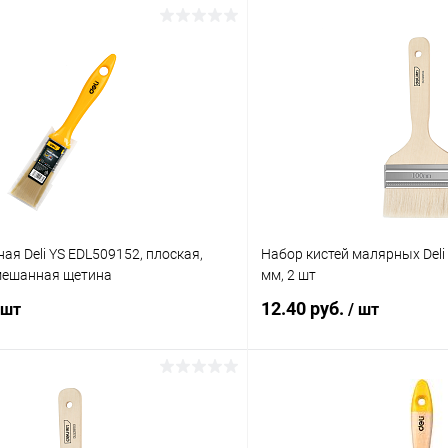
ая Deli YS EDL509152, плоская,
Набор кистей малярных Deli
смешанная щетина
мм, 2 шт
12.40 руб.
 шт
/ шт
В корзину
В корз
 клик
К сравнению
Купить в 1 клик