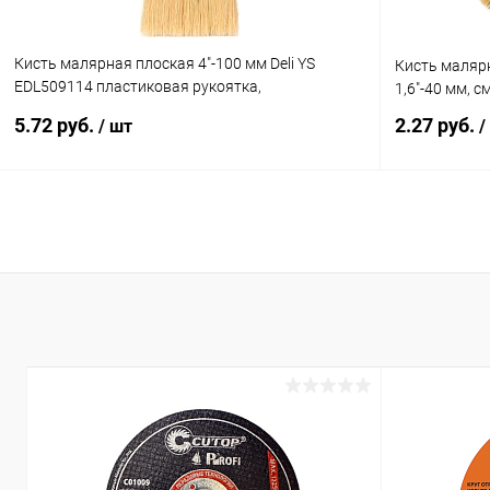
Кисть малярная плоская 4"-100 мм Deli YS
Кисть малярн
EDL509114 пластиковая рукоятка,
1,6"-40 мм, 
искусственная щетина
5.72 руб.
2.27 руб.
/ шт
/
В корзину
Купить в 1 клик
К сравнению
Купить в 1
В избранное
Ожидается
В избранн