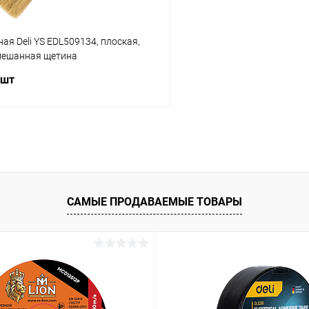
ая Deli YS EDL509134, плоская,
смешанная щетина
 шт
В корзину
 клик
К сравнению
ое
Ожидается
САМЫЕ ПРОДАВАЕМЫЕ ТОВАРЫ