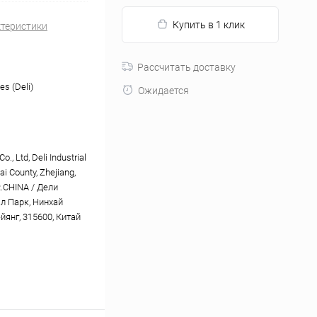
Купить в 1 клик
ктеристики
Рассчитать доставку
es (Deli)
Ожидается
o., Ltd, Deli Industrial
ai County, Zhejiang,
R.CHINA / Дели
л Парк, Нинхай
йянг, 315600, Китай