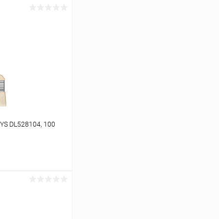
 YS DL528104, 100
ину
К сравнению