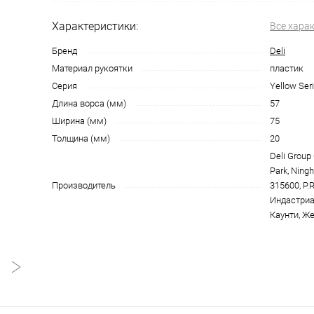
Характеристики:
Все хара
Бренд
Deli
Материал рукоятки
пластик
Серия
Yellow Seri
Длина ворса (мм)
57
Ширина (мм)
75
Толщина (мм)
20
Deli Group C
Park, Ningh
Производитель
315600, P.
Индастриа
Каунти, Же