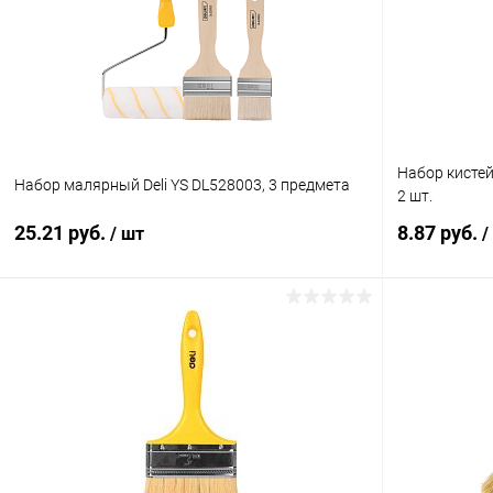
В избранное
В наличии
В избранн
Набор кистей
Набор малярный Deli YS DL528003, 3 предмета
2 шт.
25.21 руб.
8.87 руб.
/ шт
/
В корзину
Купить в 1 клик
К сравнению
Купить в 1
В избранное
В наличии
В избранн