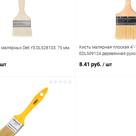
ое
В наличии
В избранное
Кисть малярная плоская 4"-1
 малярных Deli YS DL528103, 75 мм,
EDL509124 деревянная руко
щетина
8.41 руб.
 шт
/ шт
В корзину
В корз
 клик
К сравнению
Купить в 1 клик
ое
В наличии
В избранное