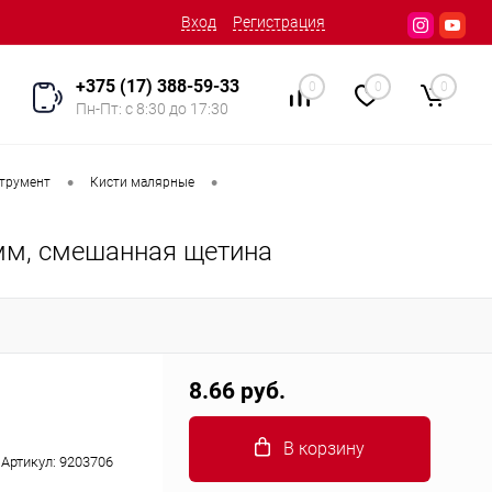
Вход
Регистрация
+375 (17) 388-59-33
0
0
0
Пн-Пт: с 8:30 до 17:30
•
•
трумент
Кисти малярные
 мм, смешанная щетина
8.66 руб.
В корзину
Артикул:
9203706