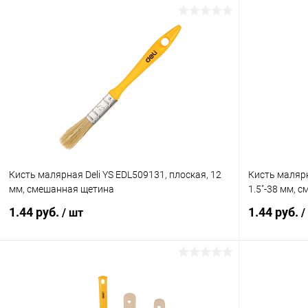
Кисть малярная Deli YS EDL509131, плоская, 12
Кисть малярн
мм, смешанная щетина
1.5"-38 мм, 
1.44 руб.
1.44 руб.
/ шт
/
В корзину
Купить в 1 клик
К сравнению
Купить в 1