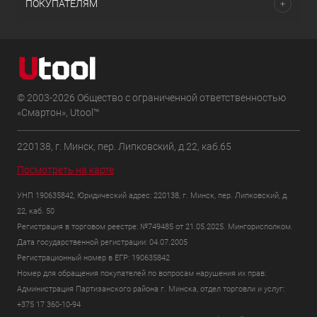
ПОКУПАТЕЛЯМ
© 2003-2026 Общество с ограниченной ответственностью
«Смартон», Utool™
220138, г. Минск, пер. Липковский, д.22, каб.65
Посмотреть на карте
УНП 190635842, Юридический адрес: 220138, г. Минск, пер. Липковский, д.
22, каб. 50
Регистрация в торговом реестре: №749485 от 21.05.2025. Мингорисполком.
Дата государственной регистрации: 04.07.2005
Регистрационный номер в ЕГР: 190635842
Номер для обращения покупателей по вопросам нарушения их прав:
Администрация Партизанского района г. Минска, отдел торговли и услуг:
+375 17 360-10-94