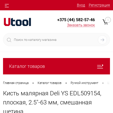
Вход
Регистрация
+375 (44) 582-57-46
0
Заказать звонок
Каталог товаров
•
•
•
Главная страница
Каталог товаров
Ручной инструмент
Шту
Кисть малярная Deli YS EDL509154,
плоская, 2.5"-63 мм, смешанная
щетина