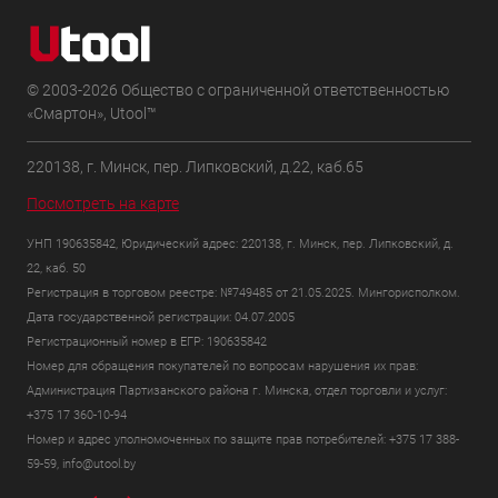
© 2003-2026 Общество с ограниченной ответственностью
«Смартон», Utool™
220138, г. Минск, пер. Липковский, д.22, каб.65
Посмотреть на карте
УНП 190635842, Юридический адрес: 220138, г. Минск, пер. Липковский, д.
22, каб. 50
Регистрация в торговом реестре: №749485 от 21.05.2025. Мингорисполком.
Дата государственной регистрации: 04.07.2005
Регистрационный номер в ЕГР: 190635842
Номер для обращения покупателей по вопросам нарушения их прав:
Администрация Партизанского района г. Минска, отдел торговли и услуг:
+375 17 360-10-94
Номер и адрес уполномоченных по защите прав потребителей: +375 17 388-
59-59, info@utool.by