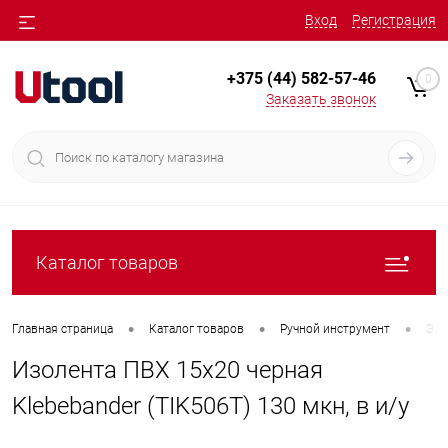
Вход
Регистрация
+375 (44) 582-57-46
0
Заказать звонок
Каталог товаров
•
•
•
Главная страница
Каталог товаров
Ручной инструмент
Эле
Изолента ПВХ 15х20 черная
Klebebander (TIK506T) 130 мкн, в и/у