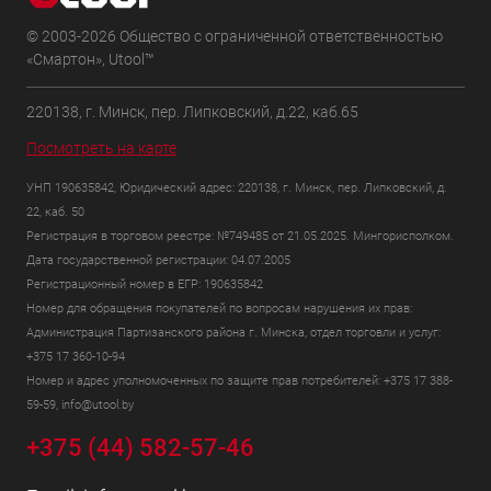
© 2003-2026 Общество с ограниченной ответственностью
«Смартон», Utool™
220138, г. Минск, пер. Липковский, д.22, каб.65
Посмотреть на карте
УНП 190635842, Юридический адрес: 220138, г. Минск, пер. Липковский, д.
22, каб. 50
Регистрация в торговом реестре: №749485 от 21.05.2025. Мингорисполком.
Дата государственной регистрации: 04.07.2005
Регистрационный номер в ЕГР: 190635842
Номер для обращения покупателей по вопросам нарушения их прав:
Администрация Партизанского района г. Минска, отдел торговли и услуг:
+375 17 360-10-94
Номер и адрес уполномоченных по защите прав потребителей: +375 17 388-
59-59, info@utool.by
+375 (44) 582-57-46