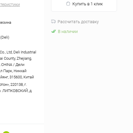
Купить в 1 клик
ктеристики
Рассчитать доставку
 резина
В наличии
(Deli)
o., Ltd, Deli Industrial
ai County, Zhejiang,
R.CHINA / Дели
л Парк, Нинхай
йянг, 315600, Китай
он», 220138, г.
р. ЛИПКОВСКИЙ, д.