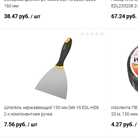
160 мм
EDL233208 2-
38.47 руб.
67.24 руб.
/ шт
В корзину
Купить в 1 клик
К сравнению
Купить в 1
В избранное
В наличии
В избранн
Шпатель нержавеющий 150 мм Deli YS EDL-HD6
Изолента ПВХ
2-х компонентная ручка
20 м, 150 мк
7.56 руб.
4.27 руб.
/ шт
/