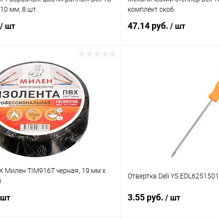
10 мм, 8 шт.
комплект скоб
47.14 руб.
/ шт
/ шт
В корзину
В корз
 клик
К сравнению
Купить в 1 клик
ое
В наличии
В избранное
 Милен TIM916T черная, 19 мм x
Отвертка Deli YS EDL625150
м
3.55 руб.
 шт
/ шт