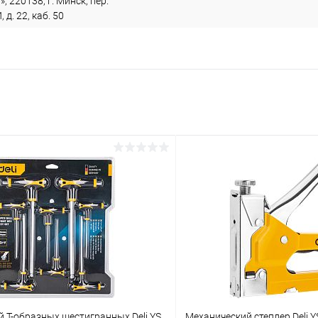
, 220138, г. Минск, пер.
. 22, каб. 50
 Т-образных шестигранных Deli YS
Механический степлер Deli Y