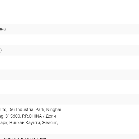
ина
i)
 Ltd, Deli Industrial Park, Ninghai
ng, 315600, P.R.CHINA / Дели
арк, Нинхай Каунти, Жейянг,
й