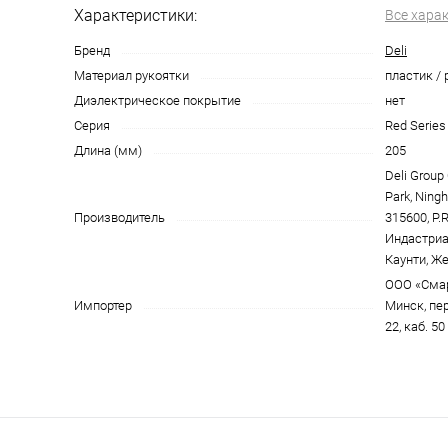
Характеристики:
Все хара
Бренд
Deli
Материал рукоятки
пластик /
Диэлектрическое покрытие
нет
Серия
Red Series 
Длина (мм)
205
Deli Group C
Park, Ningh
Производитель
315600, P.
Индастриа
Каунти, Же
ООО «Смарт
Импортер
Минск, пе
22, каб. 50