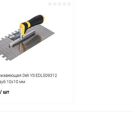
В корзину
В корз
 клик
К сравнению
Купить в 1 клик
ое
В наличии
В избранное
ржавеющая Deli YS EDL509312
зуб 10x10 мм
/ шт
В корзину
 клик
К сравнению