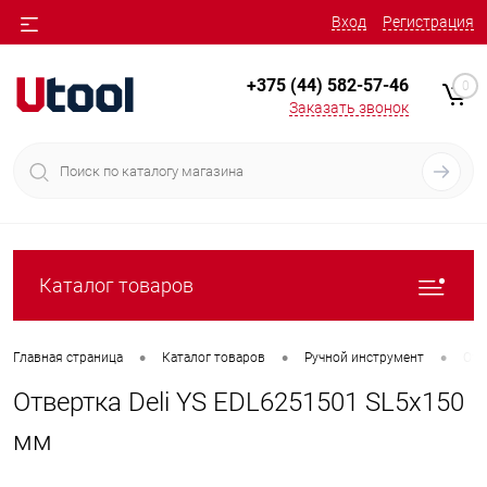
Вход
Регистрация
+375 (44) 582-57-46
0
Заказать звонок
Каталог товаров
•
•
•
Главная страница
Каталог товаров
Ручной инструмент
Отв
Отвертка Deli YS EDL6251501 SL5x150
мм