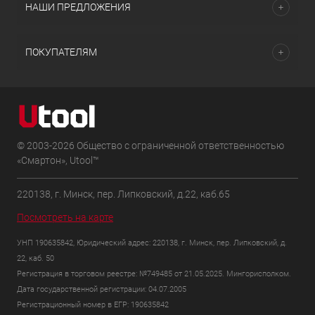
НАШИ ПРЕДЛОЖЕНИЯ
ПОКУПАТЕЛЯМ
© 2003-2026 Общество с ограниченной ответственностью
«Смартон», Utool™
220138, г. Минск, пер. Липковский, д.22, каб.65
Посмотреть на карте
УНП 190635842, Юридический адрес: 220138, г. Минск, пер. Липковский, д.
22, каб. 50
Регистрация в торговом реестре: №749485 от 21.05.2025. Мингорисполком.
Дата государственной регистрации: 04.07.2005
Регистрационный номер в ЕГР: 190635842