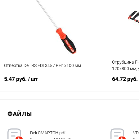
Купить в 1 клик
К сравнению
Купить в 1
В избранное
В наличии
В избранн
Струбцина F-
Отвертка Deli RS EDL3457 PH1x100 мм
120x800 мм,
5.47 руб.
64.72 руб.
/ шт
В корзину
ФАЙЛЫ
Купить в 1 клик
К сравнению
Купить в 1
В избранное
В наличии
В избранн
Deli СМАРТОН.pdf
VD