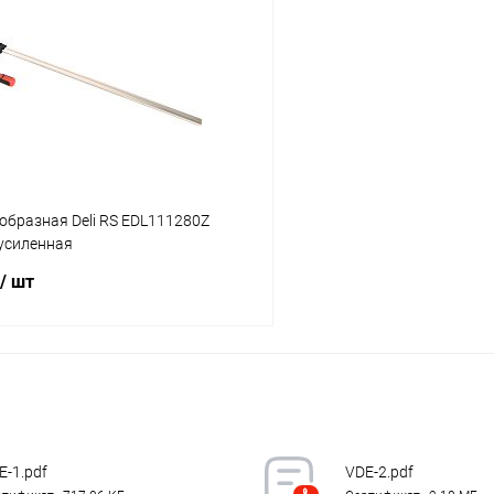
 клик
К сравнению
Купить в 1 клик
ое
В наличии
В избранное
образная Deli RS EDL111280Z
 усиленная
/ шт
В корзину
 клик
К сравнению
ое
В наличии
E-1.pdf
VDE-2.pdf