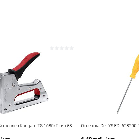
 степлер Kangaro TS-1680/T тип 53
Отвертка Deli YS EDL628200