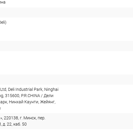
ина
eli)
 Ltd, Deli Industrial Park, Ninghai
ng, 315600, P.R.CHINA / Дели
арк, Нинхай Каунти, Жейянг,
й
, 220138, г. Минск, пер.
. 22, каб. 50