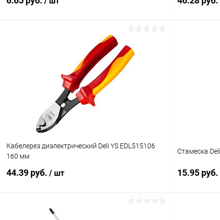
6.65 руб.
46.28 руб.
/ шт
В корзину
Купить в 1 клик
К сравнению
Купить в 1
В избранное
В наличии
В избранн
Кабелерез диэлектрический Deli YS EDL515106
Стамеска Del
160 мм
44.39 руб.
15.95 руб.
/ шт
В корзину