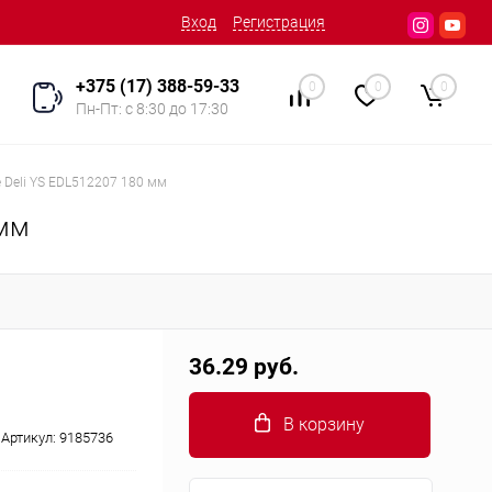
Вход
Регистрация
+375 (17) 388-59-33
0
0
0
Пн-Пт: с 8:30 до 17:30
 Deli YS EDL512207 180 мм
 мм
36.29 руб.
В корзину
Артикул:
9185736