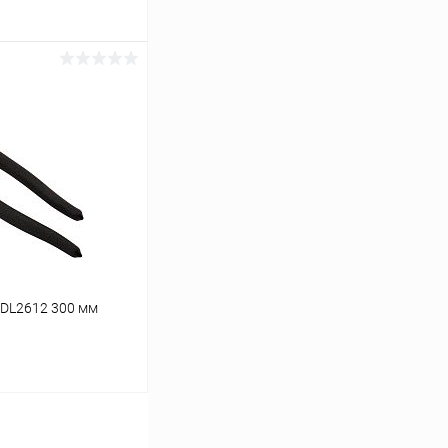
ину
К сравнению
В наличии
EDL2612 300 мм
ину