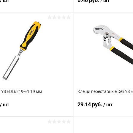
6.40 руб.
/ шт
/ шт
В корзину
В корз
 клик
К сравнению
Купить в 1 клик
ое
В наличии
В избранное
i YS EDL6219-E1 19 мм
Клещи переставные Deli YS 
29.14 руб.
/ шт
/ шт
В корзину
В корз