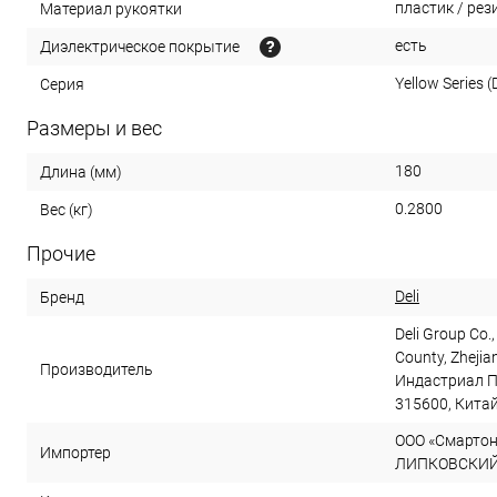
пластик / рез
Материал рукоятки
есть
Диэлектрическое покрытие
Yellow Series (D
Серия
Размеры и вес
180
Длина (мм)
0.2800
Вес (кг)
Прочие
Deli
Бренд
Deli Group Co.,
County, Zhejia
Производитель
Индастриал П
315600, Кита
ООО «Смартон»
Импортер
ЛИПКОВСКИЙ, д