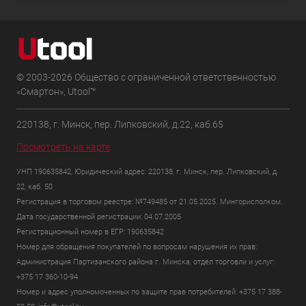
© 2003-2026 Общество с ограниченной ответственностью
«Смартон», Utool™
220138, г. Минск, пер. Липковский, д.22, каб.65
Посмотреть на карте
УНП 190635842, Юридический адрес: 220138, г. Минск, пер. Липковский, д.
22, каб. 50
Регистрация в торговом реестре: №749485 от 21.05.2025. Мингорисполком.
Дата государственной регистрации: 04.07.2005
Регистрационный номер в ЕГР: 190635842
Номер для обращения покупателей по вопросам нарушения их прав:
Администрация Партизанского района г. Минска, отдел торговли и услуг:
+375 17 360-10-94
Номер и адрес уполномоченных по защите прав потребителей: +375 17 388-