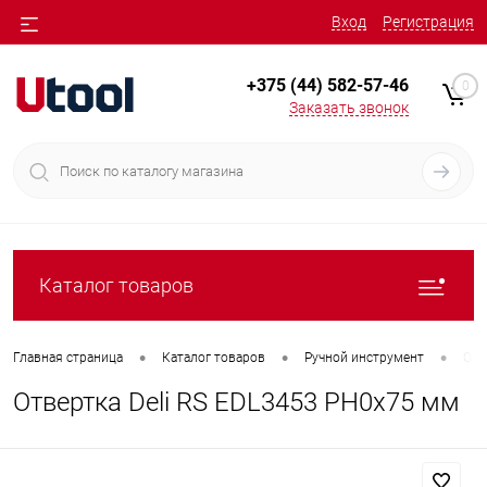
Вход
Регистрация
+375 (44) 582-57-46
0
Заказать звонок
Каталог товаров
•
•
•
Главная страница
Каталог товаров
Ручной инструмент
Отв
Отвертка Deli RS EDL3453 PH0x75 мм