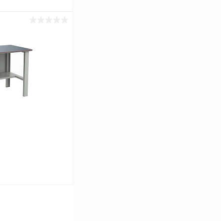
ину
К сравнению
Под заказ
ину