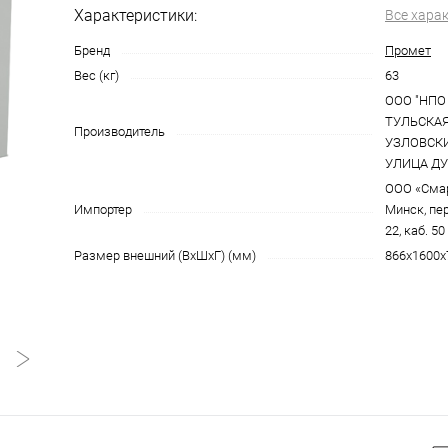
Характеристики:
Все хара
Бренд
Промет
Вес (кг)
63
ООО "НПО 
ТУЛЬСКАЯ
Производитель
УЗЛОВСКИ
УЛИЦА ДУ
ООО «Смарт
Импортер
Минск, пе
22, каб. 50
Размер внешний (ВxШxГ) (мм)
866x1600x