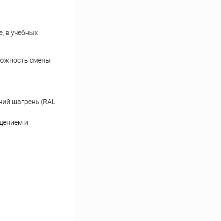
, в учебных
зможность смены
ний шагрень (RAL
щением и