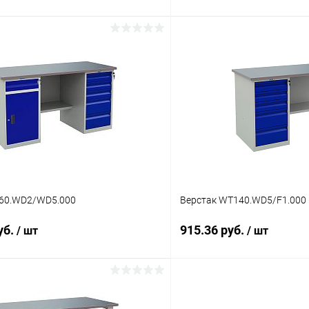
В корзину
В корз
 клик
К сравнению
Купить в 1 клик
ое
Под заказ
В избранное
60.WD2/WD5.000
Верстак WT140.WD5/F1.000
уб.
915.36 руб.
/ шт
/ шт
В корзину
В корз