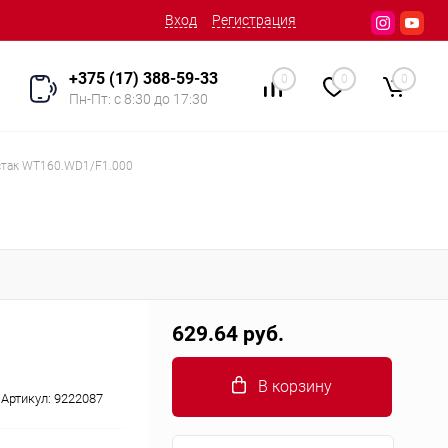
Вход
Регистрация
+375 (17) 388-59-33
0
0
0
Пн-Пт: с 8:30 до 17:30
стак WT160.WD1/F1.000
629.64 руб.
В корзину
Артикул:
9222087