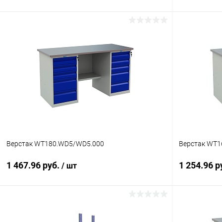
В корзину
Купить в 1 клик
К сравнению
Купить в 1
В избранное
Под заказ
В избранн
Верстак WT180.WD5/WD5.000
Верстак WT1
1 467.96 руб.
1 254.96 р
/ шт
В корзину