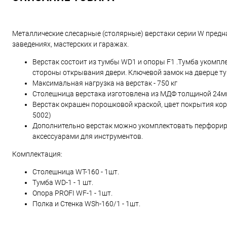
Металлические слесарные (столярные) верстаки серии W предн
заведениях, мастерских и гаражах.
Верстак состоит из тумбы WD1 и опоры F1 .Тумба укомп
стороны открывания двери. Ключевой замок на дверце тум
Максимальная нагрузка на верстак - 750 кг
Столешница верстака изготовлена из МДФ толщиной 24м
Верстак окрашен порошковой краской, цвет покрытия кор
5002)
Дополнительно верстак можно укомплектовать перфори
аксессуарами для инструментов.
Комплектация:
Столешница WT-160 - 1шт.
Тумба WD-1 - 1 шт.
Опора PROFI WF-1 - 1шт.
Полка и Стенка WSh-160/1 - 1шт.