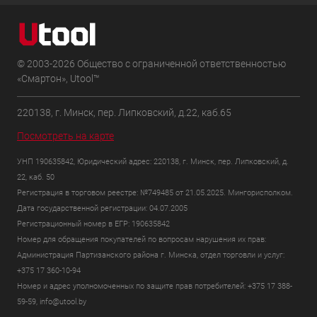
© 2003-2026 Общество с ограниченной ответственностью
«Смартон», Utool™
220138, г. Минск, пер. Липковский, д.22, каб.65
Посмотреть на карте
УНП 190635842, Юридический адрес: 220138, г. Минск, пер. Липковский, д.
22, каб. 50
Регистрация в торговом реестре: №749485 от 21.05.2025. Мингорисполком.
Дата государственной регистрации: 04.07.2005
Регистрационный номер в ЕГР: 190635842
Номер для обращения покупателей по вопросам нарушения их прав:
Администрация Партизанского района г. Минска, отдел торговли и услуг:
+375 17 360-10-94
Номер и адрес уполномоченных по защите прав потребителей: +375 17 388-
59-59, info@utool.by