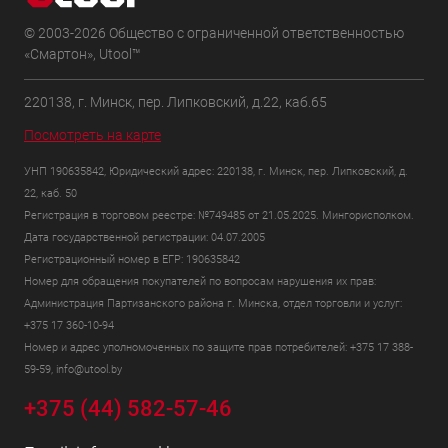
© 2003-2026 Общество с ограниченной ответственностью
«Смартон», Utool™
220138, г. Минск, пер. Липковский, д.22, каб.65
Посмотреть на карте
УНП 190635842, Юридический адрес: 220138, г. Минск, пер. Липковский, д.
22, каб. 50
Регистрация в торговом реестре: №749485 от 21.05.2025. Мингорисполком.
Дата государственной регистрации: 04.07.2005
Регистрационный номер в ЕГР: 190635842
Номер для обращения покупателей по вопросам нарушения их прав:
Администрация Партизанского района г. Минска, отдел торговли и услуг:
+375 17 360-10-94
Номер и адрес уполномоченных по защите прав потребителей: +375 17 388-
59-59, info@utool.by
+375 (44) 582-57-46