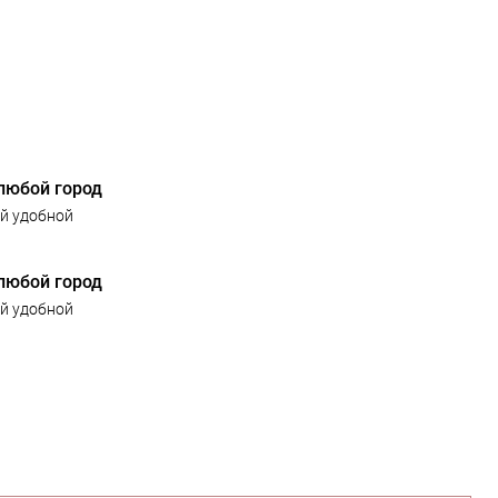
любой город
й удобной
любой город
й удобной