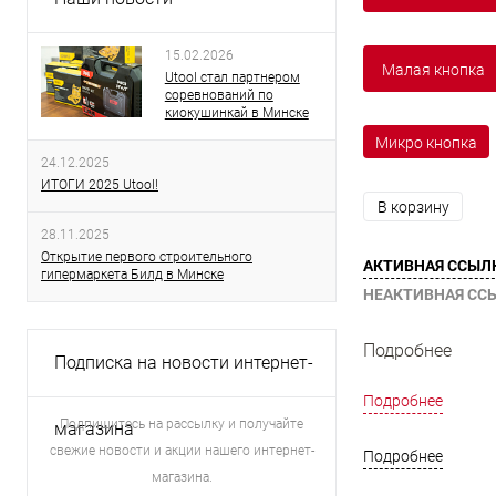
15.02.2026
Малая кнопка
Utool стал партнером
соревнований по
киокушинкай в Минске
Микро кнопка
24.12.2025
ИТОГИ 2025 Utool!
В корзину
28.11.2025
Открытие первого строительного
АКТИВНАЯ ССЫЛ
гипермаркета Билд в Минске
НЕАКТИВНАЯ СС
Подробнее
Подписка на новости интернет-
Подробнее
Подпишитесь на рассылку и получайте
магазина
свежие новости и акции нашего интернет-
Подробнее
магазина.