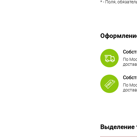
*
- Поля, обязате
Оформлени
Собст
По Мос
достав
Собст
По Мос
достав
Выделение 