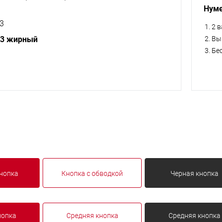
Нуме
3
2 
H3 жирный
Вы
Бе
нопка
Кнопка с обводкой
Черная кнопка
нопка
Средняя кнопка
Средняя кнопка