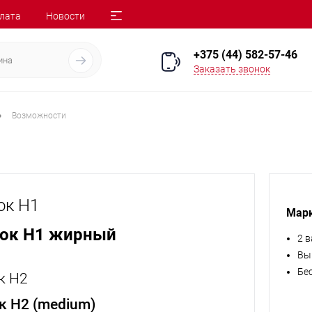
лата
Новости
+375 (44) 582-57-46
Заказать звонок
•
Возможности
ок H1
Марк
вок H1 жирный
2 
Вы
Бе
к H2
к H2 (medium)