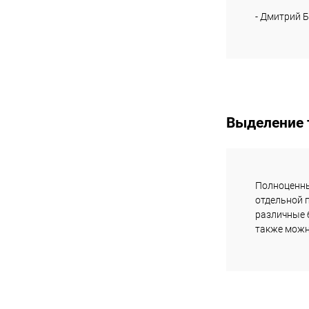
- Дмитрий Б
Выделение 
Полноценны
отдельной 
различные 
также можн