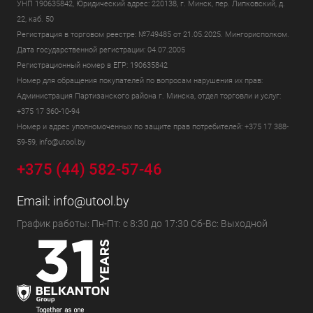
УНП 190635842, Юридический адрес: 220138, г. Минск, пер. Липковский, д.
22, каб. 50
Регистрация в торговом реестре: №749485 от 21.05.2025. Мингорисполком.
Дата государственной регистрации: 04.07.2005
Регистрационный номер в ЕГР: 190635842
Номер для обращения покупателей по вопросам нарушения их прав:
Администрация Партизанского района г. Минска, отдел торговли и услуг:
+375 17 360-10-94
Номер и адрес уполномоченных по защите прав потребителей: +375 17 388-
59-59, info@utool.by
+375 (44) 582-57-46
Email:
info@utool.by
График работы: Пн-Пт: с 8:30 до 17:30 Сб-Вс: Выходной