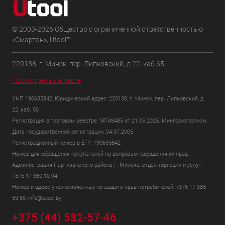
© 2003-2026 Общество с ограниченной ответственностью
«Смартон», Utool™
220138, г. Минск, пер. Липковский, д.22, каб.65
Посмотреть на карте
УНП 190635842, Юридический адрес: 220138, г. Минск, пер. Липковский, д.
22, каб. 50
Регистрация в торговом реестре: №749485 от 21.05.2025. Мингорисполком.
Дата государственной регистрации: 04.07.2005
Регистрационный номер в ЕГР: 190635842
Номер для обращения покупателей по вопросам нарушения их прав:
Администрация Партизанского района г. Минска, отдел торговли и услуг:
+375 17 360-10-94
Номер и адрес уполномоченных по защите прав потребителей: +375 17 388-
59-59, info@utool.by
+375 (44) 582-57-46