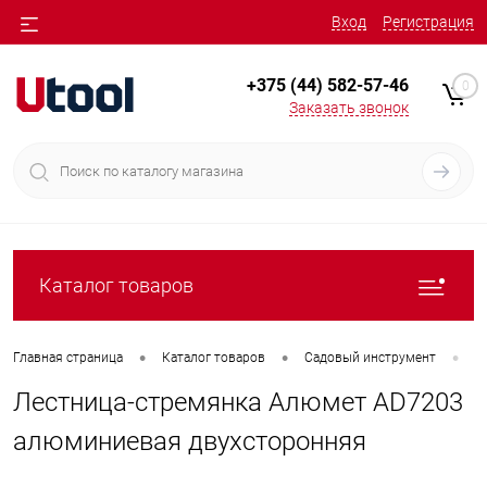
Вход
Регистрация
+375 (44) 582-57-46
0
Заказать звонок
Каталог товаров
•
•
•
Главная страница
Каталог товаров
Садовый инструмент
Л
Лестница-стремянка Алюмет AD7203
алюминиевая двухсторонняя