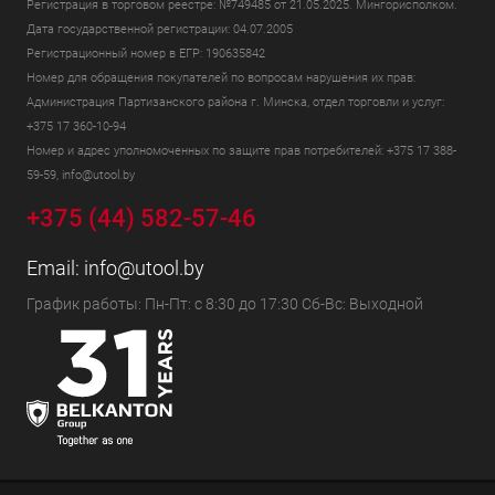
Регистрация в торговом реестре: №749485 от 21.05.2025. Мингорисполком.
Дата государственной регистрации: 04.07.2005
Регистрационный номер в ЕГР: 190635842
Номер для обращения покупателей по вопросам нарушения их прав:
Администрация Партизанского района г. Минска, отдел торговли и услуг:
+375 17 360-10-94
Номер и адрес уполномоченных по защите прав потребителей: +375 17 388-
59-59, info@utool.by
+375 (44) 582-57-46
Email:
info@utool.by
График работы: Пн-Пт: с 8:30 до 17:30 Сб-Вс: Выходной