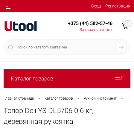
Вход
Регистрация
+375 (44) 582-57-46
0
Заказать звонок
Каталог товаров
•
•
•
Главная страница
Каталог товаров
Ручной инструмент
Топ
Топор Deli YS DL5706 0.6 кг,
деревянная рукоятка