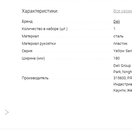
Характеристики:
Все хара
Бренд
Deli
Количество в наборе (шт.)
1
Материал
сталь
Материал рукоятки
пластик
Серия
Yellow Seri
Ширина (мм)
180
Deli Group C
Park, Ningh
Производитель
315600, P.
Индастриа
Каунти, Же