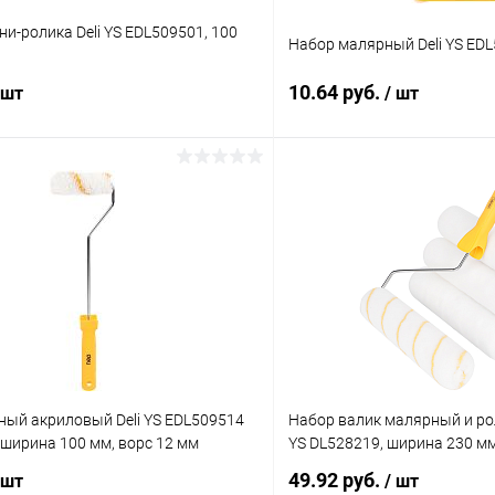
ни-ролика Deli YS EDL509501, 100
Набор малярный Deli YS ED
10.64 руб.
 шт
/ шт
В корзину
В корз
 клик
К сравнению
Купить в 1 клик
ое
В наличии
В избранное
ный акриловый Deli YS EDL509514
Набор валик малярный и ро
ширина 100 мм, ворс 12 мм
YS DL528219, ширина 230 м
49.92 руб.
 шт
/ шт