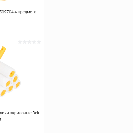
L509704 4 предмета
ину
К сравнению
В наличии
лики акриловые Deli
м