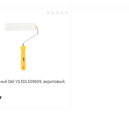
В корзину
В корз
 клик
К сравнению
Купить в 1 клик
ое
В наличии
В избранное
ый Deli YS EDL509609, акриловый,
т
В корзину