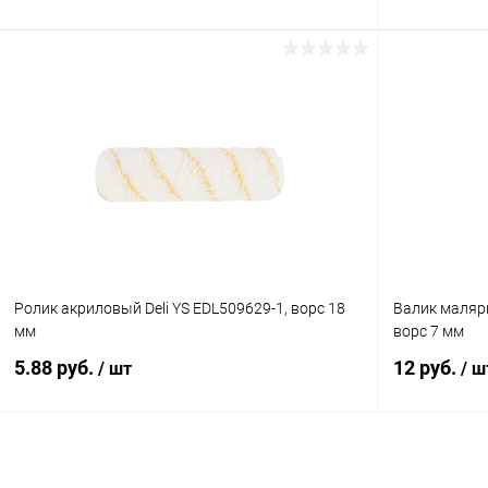
В корзину
Купить в 1 клик
К сравнению
Купить в 1
В избранное
В наличии
В избранн
Ролик акриловый Deli YS EDL509629-1, ворс 18
Валик малярн
мм
ворс 7 мм
5.88 руб.
12 руб.
/ шт
/ ш
В корзину