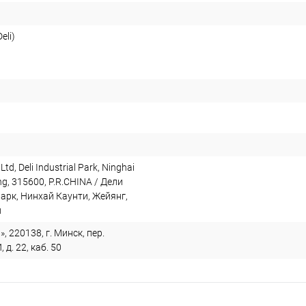
eli)
 Ltd, Deli Industrial Park, Ninghai
ng, 315600, P.R.CHINA / Дели
арк, Нинхай Каунти, Жейянг,
й
, 220138, г. Минск, пер.
. 22, каб. 50