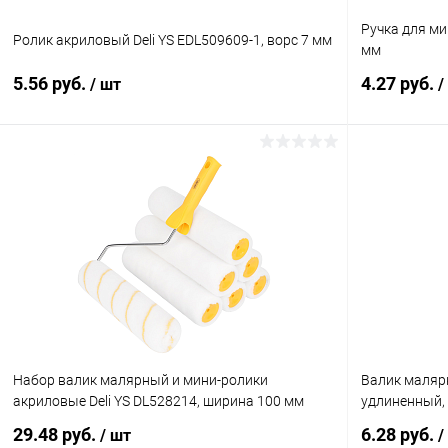
Ручка для ми
Ролик акриловый Deli YS EDL509609-1, ворс 7 мм
мм
5.56 руб.
4.27 руб.
/ шт
/
В корзину
Купить в 1 клик
К сравнению
Купить в 1
В избранное
В наличии
В избранн
Набор валик малярный и мини-ролики
Валик маляр
акриловые Deli YS DL528214, ширина 100 мм
удлиненный, 
29.48 руб.
6.28 руб.
/ шт
/