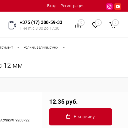
Вход
Регистрация
+375 (17) 388-59-33
0
0
0
Пн-Пт: с 8:30 до 17:30
•
•
трумент
Ролики, валики, ручки
с 12 мм
12.35 руб.
В корзину
Артикул:
9203722