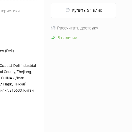
Купить в 1 клик
ктеристики
Рассчитать доставку
В наличии
es (Deli)
o., Ltd, Deli Industrial
ai County, Zhejiang,
R.CHINA / Дели
л Парк, Нинхай
йянг, 315600, Китай