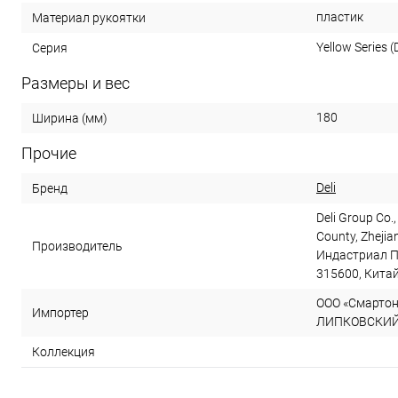
пластик
Материал рукоятки
Yellow Series (D
Серия
Размеры и вес
180
Ширина (мм)
Прочие
Deli
Бренд
Deli Group Co.,
County, Zhejia
Производитель
Индастриал П
315600, Кита
ООО «Смартон»
Импортер
ЛИПКОВСКИЙ, д
Коллекция