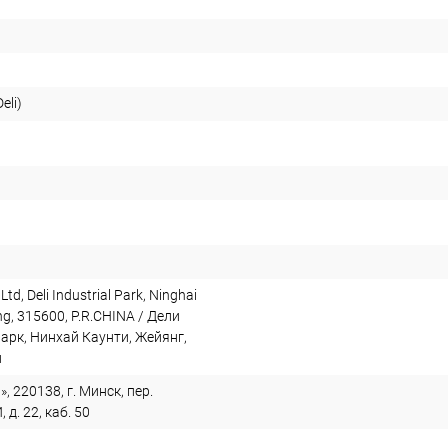
eli)
 Ltd, Deli Industrial Park, Ninghai
ng, 315600, P.R.CHINA / Дели
арк, Нинхай Каунти, Жейянг,
й
, 220138, г. Минск, пер.
. 22, каб. 50