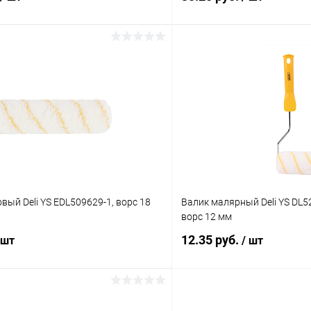
В корзину
В корз
 клик
К сравнению
Купить в 1 клик
ое
В наличии
В избранное
вый Deli YS EDL509629-1, ворс 18
Валик малярный Deli YS DL5
ворс 12 мм
12.35 руб.
 шт
/ шт
В корзину
В корз