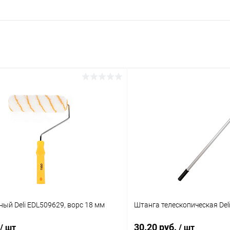
ый Deli EDL509629, ворс 18 мм
Штанга телескопическая Deli
30.20 руб.
/ шт
/ шт