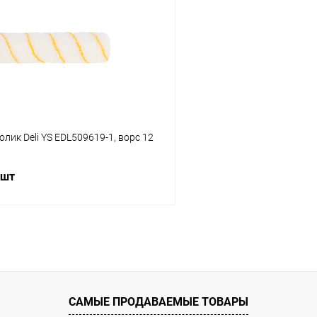
 клик
К сравнению
Купить в 1 клик
ое
В наличии
В избранное
лик Deli YS EDL509619-1, ворс 12
 шт
В корзину
 клик
К сравнению
ое
В наличии
САМЫЕ ПРОДАВАЕМЫЕ ТОВАРЫ