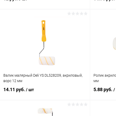
В корзину
Купить в 1 клик
К сравнению
Купить в 1
В избранное
В наличии
В избранн
Валик малярный Deli YS DL528209, акриловый,
Ролик акрило
ворс 12 мм
мм
14.11 руб.
5.88 руб.
/ шт
/
В корзину