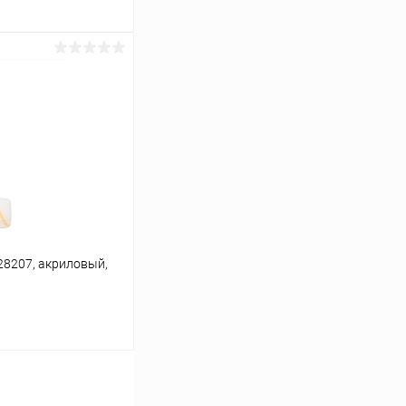
ину
К сравнению
В наличии
28207, акриловый,
ину