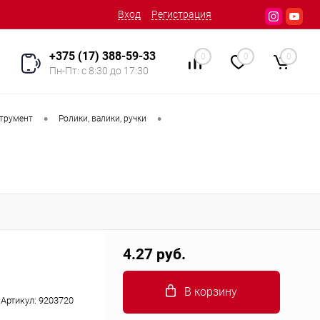
Вход
Регистрация
+375 (17) 388-59-33
0
0
0
Пн-Пт: с 8:30 до 17:30
•
•
трумент
Ролики, валики, ручки
4.27 руб.
В корзину
Артикул:
9203720