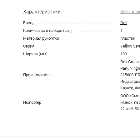
Характеристики:
Все хара
Бренд
Deli
Количество в наборе (шт.)
1
Материал рукоятки
пластик
Серия
Yellow Seri
Ширина (мм)
100
Deli Group C
Park, Ningh
Производитель
315600, P.
Индастриа
Каунти, Же
ООО «Смарт
Импортер
Минск, пе
22, каб. 50