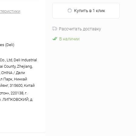
Купить в 1 клик
ктеристики
Рассчитать доставку
В наличии
es (Deli)
o., Ltd, Deli Industrial
ai County, Zhejiang,
R.CHINA / Дели
л Парк, Нинхай
йянг, 315600, Китай
он», 220138, г.
р. ЛИПКОВСКИЙ, д.