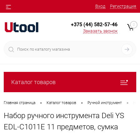
Вход
Регистрация
+375 (44) 582-57-46
0
Заказать звонок
Каталог товаров
•
•
•
Главная страница
Каталог товаров
Ручной инструмент
Наб
Набор ручного инструмента Deli YS
EDL-C1011E 11 предметов, сумка