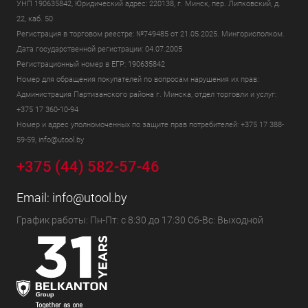
УНП 190635842, Юридический адрес: 220138, г. Минск, пер. Липковский, д.
22, каб. 50
Регистрация в торговом реестре: №749485 от 21.05.2025. Мингорисполком.
Дата государственной регистрации: 04.07.2005
Регистрационный номер в ЕГР: 190635842
Номер для обращения покупателей по вопросам нарушения их прав:
Администрация Партизанского района г. Минска, отдел торговли и услуг:
+375 17 360-10-94
Номер и адрес уполномоченных по защите прав потребителей: +375 17 388-
59-59, info@utool.by
+375 (44) 582-57-46
Email:
info@utool.by
График работы: Пн-Пт: с 8:30 до 17:30 Сб-Вс: Выходной