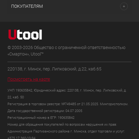
ПОКУПАТЕЛЯМ
© 2003-2026 Общество с ограниченной ответственностью
«Смартон», Utool™
220138, г. Минск, пер. Липковский, д.22, каб.65
Посмотреть на карте
УНП 190635842, Юридический адрес: 220138, г. Минск, пер. Липковский, д.
22, каб. 50
Регистрация в торговом реестре: №749485 от 21.05.2025. Мингорисполком.
Дата государственной регистрации: 04.07.2005
Регистрационный номер в ЕГР: 190635842
Номер для обращения покупателей по вопросам нарушения их прав:
Администрация Партизанского района г. Минска, отдел торговли и услуг:
+375 17 360-10-94