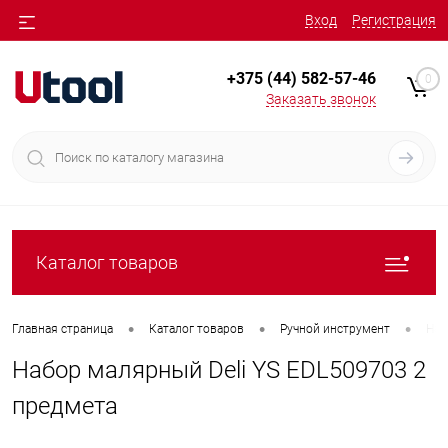
Вход
Регистрация
+375 (44) 582-57-46
0
Заказать звонок
Каталог товаров
•
•
•
Главная страница
Каталог товаров
Ручной инструмент
Наб
Набор малярный Deli YS EDL509703 2
предмета