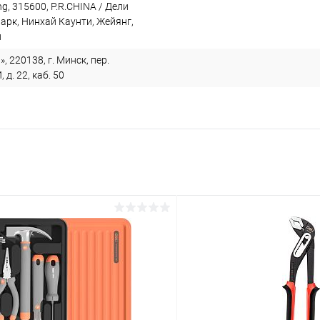
ng, 315600, P.R.CHINA / Дели
арк, Нинхай Каунти, Жейянг,
й
, 220138, г. Минск, пер.
. 22, каб. 50