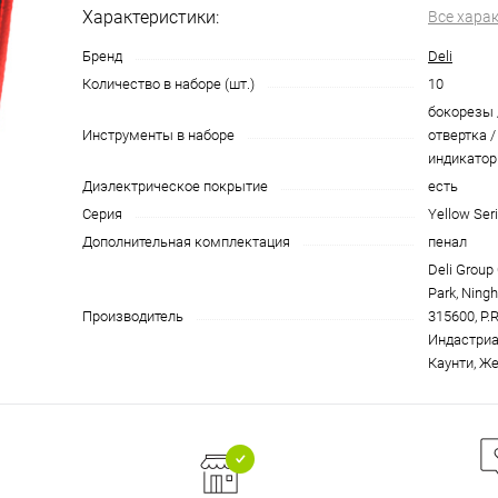
Характеристики:
Все хара
Бренд
Deli
Количество в наборе (шт.)
10
бокорезы 
Инструменты в наборе
отвертка /
индикатор
Диэлектрическое покрытие
есть
Серия
Yellow Seri
Дополнительная комплектация
пенал
Deli Group C
Park, Ningh
Производитель
315600, P.
Индастриа
Каунти, Же