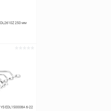
EDL2610Z 250 мм
ину
К сравнению
В наличии
 YS EDL150008A 6-22