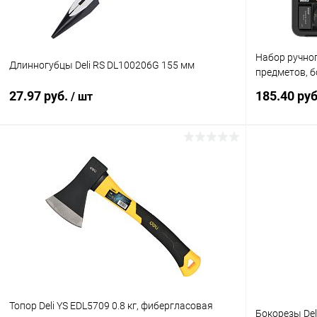
Набор ручног
Длинногубцы Deli RS DL100206G 155 мм
предметов, б
27.97 руб.
185.40 ру
/ шт
В корзину
Купить в 1 клик
К сравнению
Купить в 1
В избранное
В наличии
В избранн
Топор Deli YS EDL5709 0.8 кг, фибергласовая
Бокорезы Del