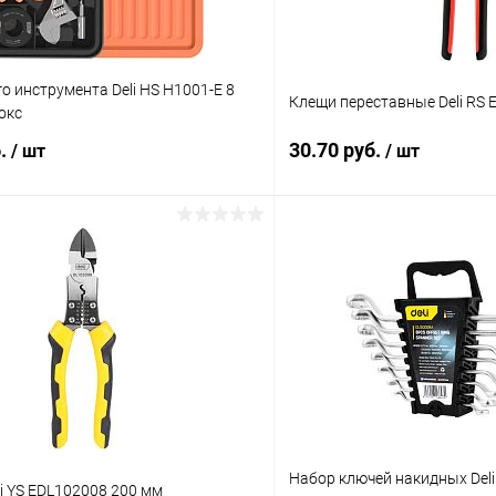
о инструмента Deli HS H1001-E 8
Клещи переставные Deli RS 
окс
б.
30.70 руб.
/ шт
/ шт
В корзину
В корз
 клик
К сравнению
Купить в 1 клик
ое
В наличии
В избранное
Набор ключей накидных Deli
i YS EDL102008 200 мм