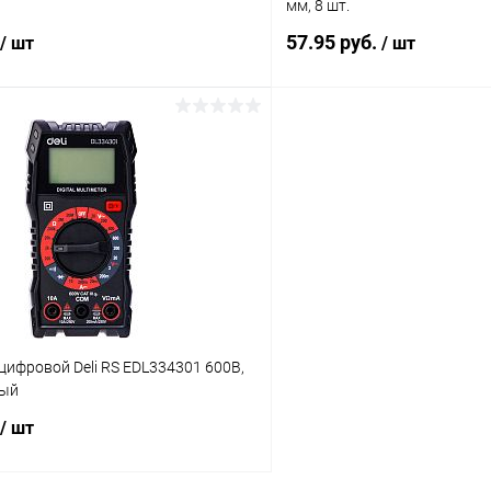
мм, 8 шт.
57.95 руб.
/ шт
/ шт
В корзину
В корз
 клик
К сравнению
Купить в 1 клик
ое
В наличии
В избранное
ифровой Deli RS EDL334301 600В,
ный
/ шт