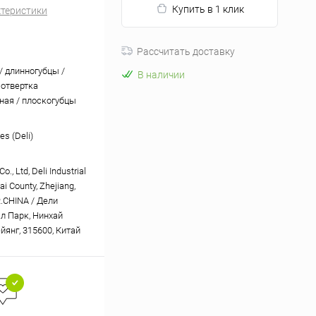
Купить в 1 клик
ктеристики
Рассчитать доставку
/ длинногубцы /
В наличии
 отвертка
ная / плоскогубцы
es (Deli)
o., Ltd, Deli Industrial
ai County, Zhejiang,
R.CHINA / Дели
л Парк, Нинхай
йянг, 315600, Китай