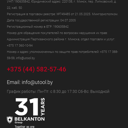
УНП 190635842, Юридический адрес: 220138, г. Минск, пер. Липковский, д.
22, каб. 50
Регистрация в торговом реестре: №749485 от 21.05.2025. Мингорисполком.
Дата государственной регистрации: 04.07.2005
Регистрационный номер в ЕГР: 190635842
Номер для обращения покупателей по вопросам нарушения их прав:
Администрация Партизанского района г. Минска, отдел торговли и услуг:
+375 17 360-10-94
Номер и адрес уполномоченных по защите прав потребителей: +375 17 388-
59-59, info@utool.by
+375 (44) 582-57-46
Email:
info@utool.by
График работы: Пн-Пт: с 8:30 до 17:30 Сб-Вс: Выходной