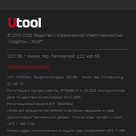
© 2003-2026 Общество с ограниченной ответственностью
«Смартон», Utool™
220138, г. Минск, пер. Липковский, д.22, каб.65
Посмотреть на карте
УНП 190635842, Юридический адрес: 220138, г. Минск, пер. Липковский, д.
22, каб. 50
Регистрация в торговом реестре: №749485 от 21.05.2025. Мингорисполком.
Дата государственной регистрации: 04.07.2005
Регистрационный номер в ЕГР: 190635842
Номер для обращения покупателей по вопросам нарушения их прав:
Администрация Партизанского района г. Минска, отдел торговли и услуг:
+375 17 360-10-94
Номер и адрес уполномоченных по защите прав потребителей: +375 17 388-