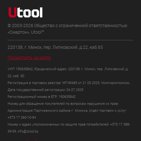
© 2003-2026 Общество с ограниченной ответственностью
«Смартон», Utool™
220138, г. Минск, пер. Липковский, д.22, каб.65
Посмотреть на карте
УНП 190635842, Юридический адрес: 220138, г. Минск, пер. Липковский, д.
22, каб. 50
Регистрация в торговом реестре: №749485 от 21.05.2025. Мингорисполком.
Дата государственной регистрации: 04.07.2005
Регистрационный номер в ЕГР: 190635842
Номер для обращения покупателей по вопросам нарушения их прав:
Администрация Партизанского района г. Минска, отдел торговли и услуг:
+375 17 360-10-94
Номер и адрес уполномоченных по защите прав потребителей: +375 17 388-
59-59, info@utool.by