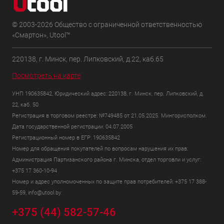
© 2003-2026 Общество с ограниченной ответственностью
«Смартон», Utool™
220138, г. Минск, пер. Липковский, д.22, каб.65
Посмотреть на карте
УНП 190635842, Юридический адрес: 220138, г. Минск, пер. Липковский, д.
22, каб. 50
Регистрация в торговом реестре: №749485 от 21.05.2025. Мингорисполком.
Дата государственной регистрации: 04.07.2005
Регистрационный номер в ЕГР: 190635842
Номер для обращения покупателей по вопросам нарушения их прав:
Администрация Партизанского района г. Минска, отдел торговли и услуг:
+375 17 360-10-94
Номер и адрес уполномоченных по защите прав потребителей: +375 17 388-
59-59, info@utool.by
+375 (44) 582-57-46