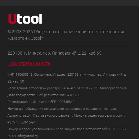
© 2003-2026 Общество с ограниченной ответственностью
«Смартон», Utool™
220138, г. Минск, пер. Липковский, д.22, каб.65
Посмотреть на карте
УНП 190635842, Юридический адрес: 220138, г. Минск, пер. Липковский, д.
22, каб. 50
Регистрация в торговом реестре: №749485 от 21.05.2025. Мингорисполком.
Дата государственной регистрации: 04.07.2005
Регистрационный номер в ЕГР: 190635842
Номер для обращения покупателей по вопросам нарушения их прав:
Администрация Партизанского района г. Минска, отдел торговли и услуг:
+375 17 360-10-94
Номер и адрес уполномоченных по защите прав потребителей: +375 17 388-
59-59, info@utool.by