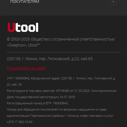
ПОКУПАТЕЛЯМ
© 2003-2026 Общество с ограниченной ответственностью
«Смартон», Utool™
220138, г. Минск, пер. Липковский, д.22, каб.65
Посмотреть на карте
УНП 190635842, Юридический адрес: 220138, г. Минск, пер. Липковский, д.
22, каб. 50
Регистрация в торговом реестре: №749485 от 21.05.2025. Мингорисполком.
Дата государственной регистрации: 04.07.2005
Регистрационный номер в ЕГР: 190635842
Номер для обращения покупателей по вопросам нарушения их прав:
Администрация Партизанского района г. Минска, отдел торговли и услуг:
+375 17 360-10-94