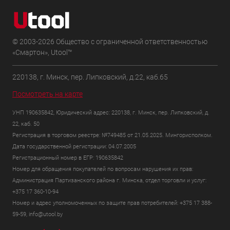
© 2003-2026 Общество с ограниченной ответственностью
«Смартон», Utool™
220138, г. Минск, пер. Липковский, д.22, каб.65
Посмотреть на карте
УНП 190635842, Юридический адрес: 220138, г. Минск, пер. Липковский, д.
22, каб. 50
Регистрация в торговом реестре: №749485 от 21.05.2025. Мингорисполком.
Дата государственной регистрации: 04.07.2005
Регистрационный номер в ЕГР: 190635842
Номер для обращения покупателей по вопросам нарушения их прав:
Администрация Партизанского района г. Минска, отдел торговли и услуг:
+375 17 360-10-94
Номер и адрес уполномоченных по защите прав потребителей: +375 17 388-
59-59, info@utool.by