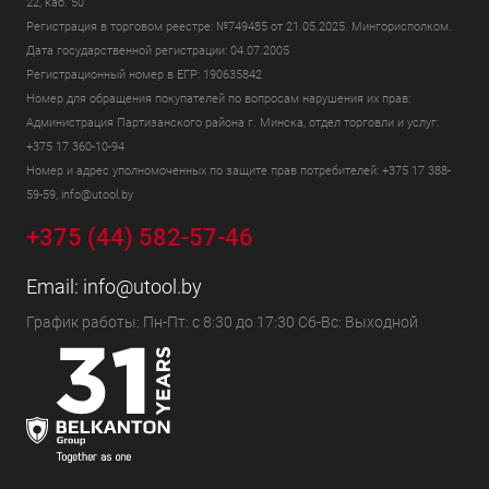
22, каб. 50
Регистрация в торговом реестре: №749485 от 21.05.2025. Мингорисполком.
Дата государственной регистрации: 04.07.2005
Регистрационный номер в ЕГР: 190635842
Номер для обращения покупателей по вопросам нарушения их прав:
Администрация Партизанского района г. Минска, отдел торговли и услуг:
+375 17 360-10-94
Номер и адрес уполномоченных по защите прав потребителей: +375 17 388-
59-59, info@utool.by
+375 (44) 582-57-46
Email:
info@utool.by
График работы: Пн-Пт: с 8:30 до 17:30 Сб-Вс: Выходной