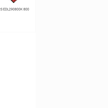
RS EDL290800K 800
ину
К сравнению
В наличии