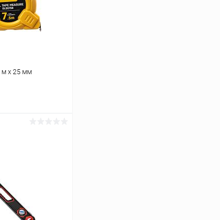
 м х 25 мм
ину
К сравнению
В наличии