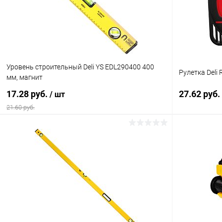
Уровень строительный Deli YS EDL290400 400
Рулетка Deli 
мм, магнит
17.28 руб.
27.62 руб.
/ шт
21.60 руб.
В корзину
Купить в 1 клик
К сравнению
Купить в 1
В избранное
Ожидается
В избранн