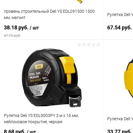
Уровень строительный Deli YS EDL291500 1500
Рулетка Deli 
мм, магнит
38.18 руб.
67.54 руб.
/ шт
47.72 руб.
В корзину
Купить в 1 клик
К сравнению
Купить в 1
В избранное
В наличии
В избранн
Рулетка Deli YS EDL9003PY 3 м х 16 мм,
Рулетка Deli 
нейлоновое покрытие, черная
8.68 руб.
33.77 руб.
/ шт