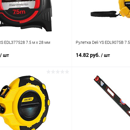
RS EDL377528 7.5 м х 28 мм
Рулетка Deli YS EDL9075B 7.5
14.82 руб.
/ шт
/ шт
В корзину
В корз
 клик
К сравнению
Купить в 1 клик
ое
В наличии
В избранное