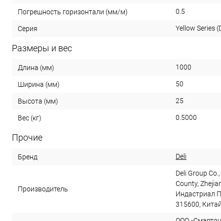
0.5
Погрешность горизонтали (мм/м)
Yellow Series (D
Серия
Размеры и вес
1000
Длина (мм)
50
Ширина (мм)
25
Высота (мм)
0.5000
Вес (кг)
Прочие
Deli
Бренд
Deli Group Co.,
County, Zhejia
Производитель
Индастриал П
315600, Кита
ООО «Смартон»