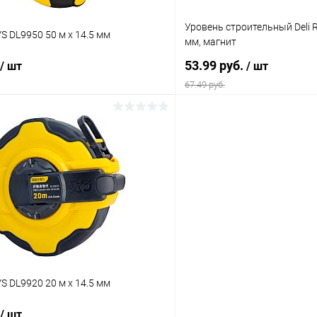
Уровень строительный Deli 
YS DL9950 50 м х 14.5 мм
мм, магнит
53.99 руб.
/ шт
/ шт
67.49 руб.
В корзину
В корз
 клик
К сравнению
Купить в 1 клик
ое
Ожидается
В избранное
YS DL9920 20 м х 14.5 мм
/ шт