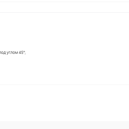
од углом 45°;