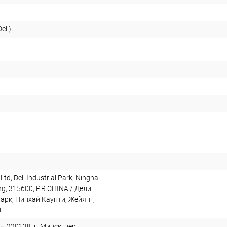
eli)
 Ltd, Deli Industrial Park, Ninghai
ng, 315600, P.R.CHINA / Дели
арк, Нинхай Каунти, Жейянг,
й
, 220138, г. Минск, пер.