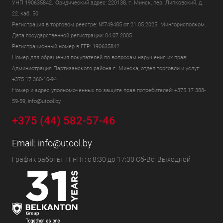
УНП 190635842, Юридический адрес: 220138, г. Минск, пер. Липковский, д.
22, каб. 50
Регистрация в торговом реестре: №749485 от 21.05.2025. Мингорисполком.
Дата государственной регистрации: 04.07.2005
Регистрационный номер в ЕГР: 190635842
Номер для обращения покупателей по вопросам нарушения их прав:
Администрация Партизанского района г. Минска, отдел торговли и услуг:
+375 17 360-10-94
Номер и адрес уполномоченных по защите прав потребителей: +375 17 388-
59-59, info@utool.by
+375 (44) 582-57-46
Email:
info@utool.by
График работы: Пн-Пт: с 8:30 до 17:30 Сб-Вс: Выходной