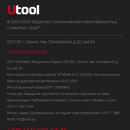
© 2003-2026 Общество с ограниченной ответственностью
«Смартон», Utool™
220138, г. Минск, пер. Липковский, д.22, каб.65
Посмотреть на карте
УНП 190635842, Юридический адрес: 220138, г. Минск, пер. Липковский, д.
22, каб. 50
Регистрация в торговом реестре: №749485 от 21.05.2025. Мингорисполком.
Дата государственной регистрации: 04.07.2005
Регистрационный номер в ЕГР: 190635842
Номер для обращения покупателей по вопросам нарушения их прав:
Администрация Партизанского района г. Минска, отдел торговли и услуг:
+375 17 360-10-94
Номер и адрес уполномоченных по защите прав потребителей: +375 17 388-
59-59, info@utool.by