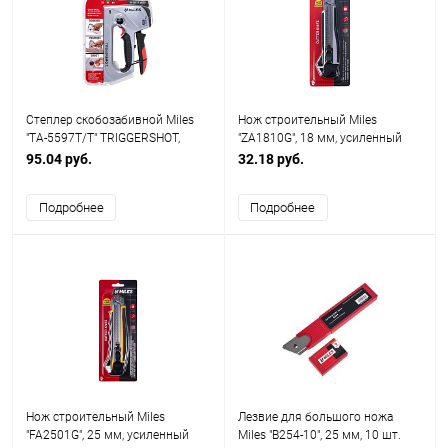
Степлер скобозабивной Miles
Нож строительный Miles
"TA-5597T/T" TRIGGERSHOT,
"ZA1810G", 18 мм, усиленный
регулировка силы удара
95.04 руб.
32.18 руб.
Подробнее
Подробнее
Нож строительный Miles
Лезвие для большого ножа
"FA2501G", 25 мм, усиленный
Miles "B254-10", 25 мм, 10 шт.