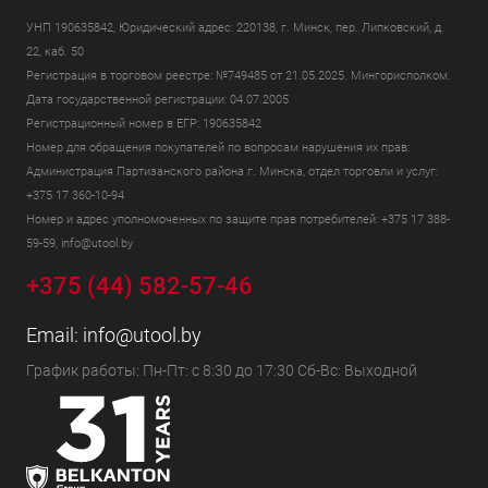
УНП 190635842, Юридический адрес: 220138, г. Минск, пер. Липковский, д.
22, каб. 50
Регистрация в торговом реестре: №749485 от 21.05.2025. Мингорисполком.
Дата государственной регистрации: 04.07.2005
Регистрационный номер в ЕГР: 190635842
Номер для обращения покупателей по вопросам нарушения их прав:
Администрация Партизанского района г. Минска, отдел торговли и услуг:
+375 17 360-10-94
Номер и адрес уполномоченных по защите прав потребителей: +375 17 388-
59-59, info@utool.by
+375 (44) 582-57-46
Email:
info@utool.by
График работы: Пн-Пт: с 8:30 до 17:30 Сб-Вс: Выходной